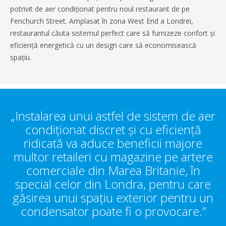
potrivit de aer condiționat pentru noul restaurant de pe
Fenchurch Street. Amplasat în zona West End a Londrei,
restaurantul căuta sistemul perfect care să furnizeze confort și
eficiență energetică cu un design care să economisească
spațiu.
„Instalarea unui astfel de sistem de aer
condiționat discret și cu eficiență
ridicată va aduce beneficii majore
multor retaileri cu magazine pe artere
comerciale din Marea Britanie, în
special celor din Londra, pentru care
găsirea unui spațiu exterior pentru un
condensator poate fi o provocare.”