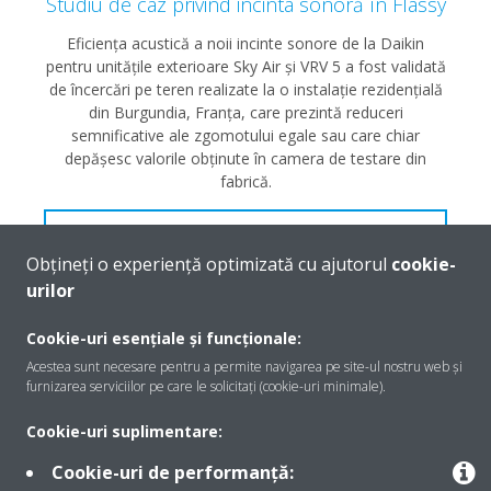
Studiu de caz privind incinta sonoră în Flassy
Eficiența acustică a noii incinte sonore de la Daikin
pentru unitățile exterioare Sky Air și VRV 5 a fost validată
de încercări pe teren realizate la o instalație rezidențială
din Burgundia, Franța, care prezintă reduceri
semnificative ale zgomotului egale sau care chiar
depășesc valorile obținute în camera de testare din
fabrică.
CITESTE MAI MULTE
Obțineți o experiență optimizată cu ajutorul
cookie-
urilor
Cookie-uri esențiale și funcționale:
Acestea sunt necesare pentru a permite navigarea pe site-ul nostru web și
furnizarea serviciilor pe care le solicitați (cookie-uri minimale).
Cookie-uri suplimentare:
Cookie-uri de performanță: