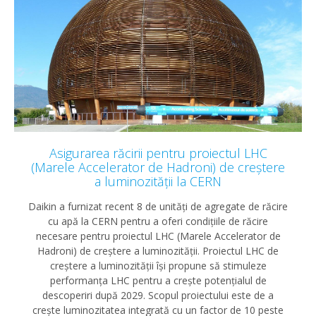
Asigurarea răcirii pentru proiectul LHC
(Marele Accelerator de Hadroni) de creștere
a luminozității la CERN
Daikin a furnizat recent 8 de unități de agregate de răcire
cu apă la CERN pentru a oferi condițiile de răcire
necesare pentru proiectul LHC (Marele Accelerator de
Hadroni) de creștere a luminozității. Proiectul LHC de
creștere a luminozității își propune să stimuleze
performanța LHC pentru a crește potențialul de
descoperiri după 2029. Scopul proiectului este de a
crește luminozitatea integrată cu un factor de 10 peste