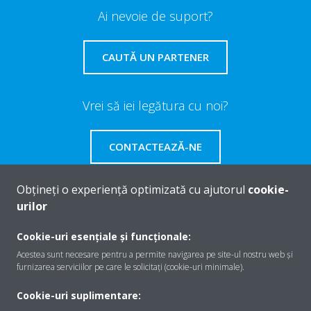
Ai nevoie de suport?
CAUTĂ UN PARTENER
Vrei să iei legătura cu noi?
CONTACTEAZĂ-NE
Obțineți o experiență optimizată cu ajutorul
cookie-
urilor
Despre Daikin
Cookie-uri esențiale și funcționale:
Acestea sunt necesare pentru a permite navigarea pe site-ul nostru web și
furnizarea serviciilor pe care le solicitați (cookie-uri minimale).
Soluţii
Cookie-uri suplimentare: