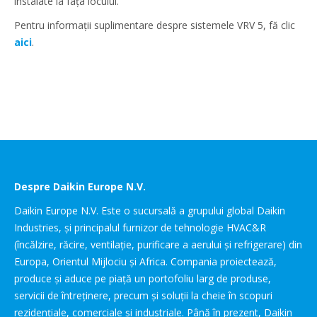
instalate la fața locului.
Pentru informații suplimentare despre sistemele VRV 5, fă clic
aici
.
Despre Daikin Europe N.V.
Daikin Europe N.V. Este o sucursală a grupului global Daikin
Industries, și principalul furnizor de tehnologie HVAC&R
(încălzire, răcire, ventilație, purificare a aerului și refrigerare) din
Europa, Orientul Mijlociu și Africa. Compania proiectează,
produce și aduce pe piață un portofoliu larg de produse,
servicii de întreținere, precum și soluții la cheie în scopuri
rezidențiale, comerciale și industriale. Până în prezent, Daikin