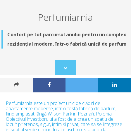
Perfumiarnia
Confort pe tot parcursul anului pentru un complex
rezidențial modern, într-o fabrică unică de parfum
Scroll
to
content
Perfumiarnia este un proiect unic de clădiri de
apartamente moderne, într-o fostă fabrică de parfum,
fiind amplasat lângă Wilson Park în Poznań, Polonia.
Obiectivul investitorului a fost de a crea un spațiu de
locuit prietenos, sigur, intim și privat, care să se integreze
în spațiul verde din jur. În același timp, s-a acordat