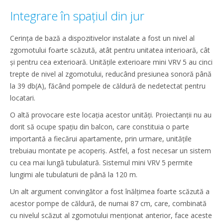
Integrare în spațiul din jur
Cerința de bază a dispozitivelor instalate a fost un nivel al
zgomotului foarte scăzută, atât pentru unitatea interioară, cât
și pentru cea exterioară. Unitățile exterioare mini VRV 5 au cinci
trepte de nivel al zgomotului, reducând presiunea sonoră până
la 39 db(A), făcând pompele de căldură de nedetectat pentru
locatari.
O altă provocare este locația acestor unități. Proiectanții nu au
dorit să ocupe spațiu din balcon, care constituia o parte
importantă a fiecărui apartamente, prin urmare, unitățile
trebuiau montate pe acoperiș. Astfel, a fost necesar un sistem
cu cea mai lungă tubulatură. Sistemul mini VRV 5 permite
lungimi ale tubulaturii de până la 120 m.
Un alt argument convingător a fost înălțimea foarte scăzută a
acestor pompe de căldură, de numai 87 cm, care, combinată
cu nivelul scăzut al zgomotului menționat anterior, face aceste