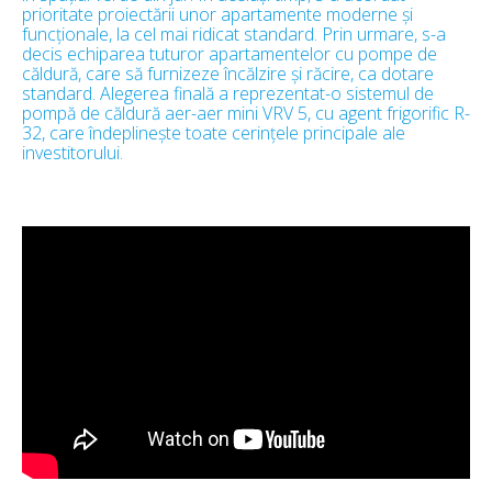
prioritate proiectării unor apartamente moderne și
funcționale, la cel mai ridicat standard. Prin urmare, s-a
decis echiparea tuturor apartamentelor cu pompe de
căldură, care să furnizeze încălzire și răcire, ca dotare
standard. Alegerea finală a reprezentat-o sistemul de
pompă de căldură aer-aer mini VRV 5, cu agent frigorific R-
32, care îndeplinește toate cerințele principale ale
investitorului.