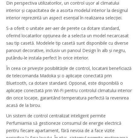
Din perspectiva utilizatorilor, un control ușor al climatului
interior și capacitatea de a asorta modelul interior la designul
interior reprezintă un aspect esențial în realizarea selecției.
S-a oferit o unitate aer-aer de perete ca dotare standard,
oferind locatarilor opțiunea de a selecta un model necarcasat
sau tip casetă. Modelele tip casetă sunt disponibile cu diverse
panouri decorative, inclusiv un panoul Design în alb și negru,
putându-le instala perfect în orice interior.
În ceea ce privește posibilitățile de control, locatarii beneficiază
de telecomanda Madoka și o aplicație conectată prin
Bluetooth, ca dotare standard. Opțional, este disponibilă o
aplicație conectată prin Wi-Fi pentru controlul climatului interior
din orice locație, garantând temperatura perfectă la revenirea
acasă de la birou.
Un sistem de control centralizat inteligent permite
Perfumiarnia să gestioneze consumul de energie electrică
pentru fiecare apartament, fără nevoia de a face vizite
periodice la fața locului. În plus, sistemul permite gestionarea