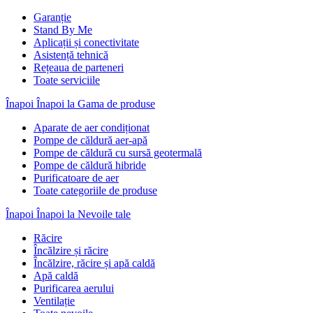
Garanție
Stand By Me
Aplicații și conectivitate
Asistență tehnică
Rețeaua de parteneri
Toate serviciile
Înapoi
Înapoi la Gama de produse
Aparate de aer condiționat
Pompe de căldură aer-apă
Pompe de căldură cu sursă geotermală
Pompe de căldură hibride
Purificatoare de aer
Toate categoriile de produse
Înapoi
Înapoi la Nevoile tale
Răcire
Încălzire și răcire
Încălzire, răcire și apă caldă
Apă caldă
Purificarea aerului
Ventilație