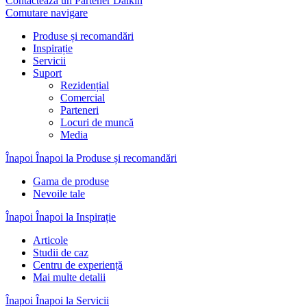
Contactează un Partener Daikin
Comutare navigare
Produse și recomandări
Inspirație
Servicii
Suport
Rezidențial
Comercial
Parteneri
Locuri de muncă
Media
Înapoi
Înapoi la Produse și recomandări
Gama de produse
Nevoile tale
Înapoi
Înapoi la Inspirație
Articole
Studii de caz
Centru de experiență
Mai multe detalii
Înapoi
Înapoi la Servicii