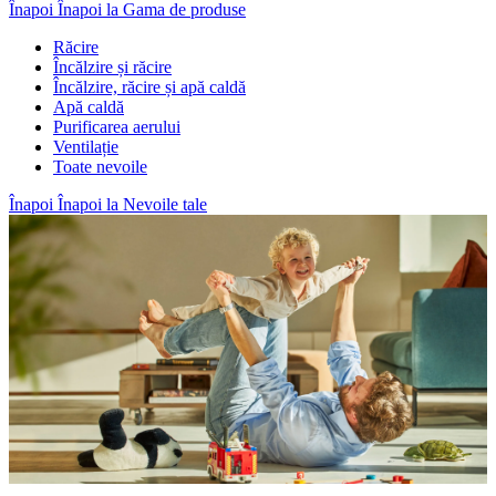
Înapoi
Înapoi la Gama de produse
Răcire
Încălzire și răcire
Încălzire, răcire și apă caldă
Apă caldă
Purificarea aerului
Ventilație
Toate nevoile
Înapoi
Înapoi la Nevoile tale