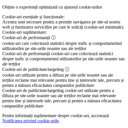
Obține o experiență optimizată cu ajutorul cookie-urilor
Cookie-uri esențiale și funcționale:
Acestea sunt necesare pentru a permite navigarea pe site-ul nostru
web și furnizarea serviciilor pe care le soliciți (cookie-uri minimale).
Cookie-uri suplimentare:
Cookie-uri de performanță
ⓘ
cookie-uri care colectează statistici despre trafic și comportamentul
utilizatorilor pe site-urile noastre sau ale terților
Cookie-uri de performanță
cookie-uri care colectează statistici
despre trafic și comportamentul utilizatorilor pe site-urile noastre sau
ale terților
Cookie-uri de publicitate/targeting
ⓘ
cookie-uri utilizate pentru a difuza pe site-urile noastre sau ale
terților reclame mai relevante pentru tine și interesele tale, precum și
pentru a măsura eficacitatea campaniilor publicitare
Cookie-uri de publicitate/targeting
cookie-uri utilizate pentru a
difuza pe site-urile noastre sau ale terților reclame mai relevante
pentru tine și interesele tale, precum și pentru a măsura eficacitatea
campaniilor publicitare
Pentru informații suplimentare despre cookie-uri, accesează
Notificarea privind cookie-urile
.