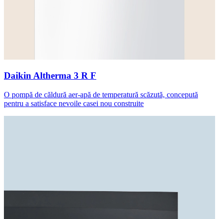
Daikin Altherma 3 R F
O pompă de căldură aer-apă de temperatură scăzută, concepută
pentru a satisface nevoile casei nou construite