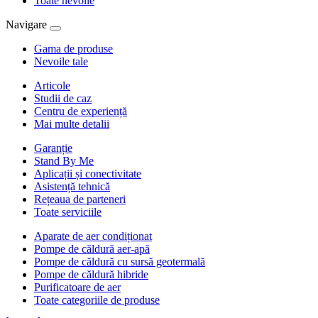
Toate nevoile
Navigare
Gama de produse
Nevoile tale
Articole
Studii de caz
Centru de experiență
Mai multe detalii
Garanție
Stand By Me
Aplicații și conectivitate
Asistență tehnică
Rețeaua de parteneri
Toate serviciile
Aparate de aer condiționat
Pompe de căldură aer-apă
Pompe de căldură cu sursă geotermală
Pompe de căldură hibride
Purificatoare de aer
Toate categoriile de produse