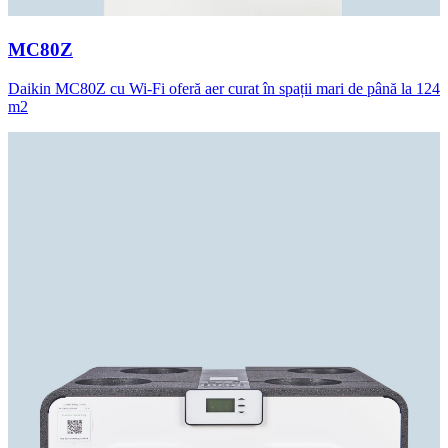
MC80Z
Daikin MC80Z cu Wi-Fi oferă aer curat în spații mari de până la 124
m2