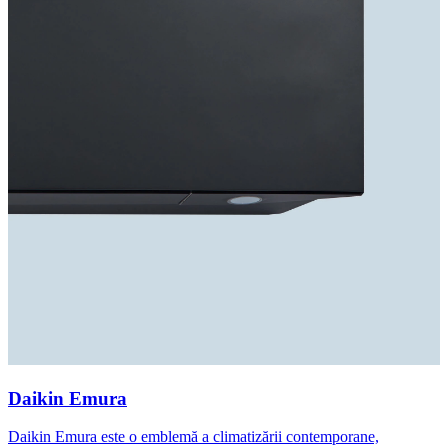
Daikin Emura
Daikin Emura este o emblemă a climatizării contemporane,