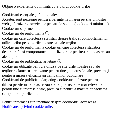
Obține o experiență optimizată cu ajutorul cookie-urilor
Cookie-uri esențiale și funcționale:
Acestea sunt necesare pentru a permite navigarea pe site-ul nostru
web și furnizarea serviciilor pe care le soliciți (cookie-uri minimale).
Cookie-uri suplimentare:
Cookie-uri de performanță
ⓘ
cookie-uri care colectează statistici despre trafic și comportamentul
utilizatorilor pe site-urile noastre sau ale terților
Cookie-uri de performanță
cookie-uri care colectează statistici
despre trafic și comportamentul utilizatorilor pe site-urile noastre sau
ale terților
Cookie-uri de publicitate/targeting
ⓘ
cookie-uri utilizate pentru a difuza pe site-urile noastre sau ale
terților reclame mai relevante pentru tine și interesele tale, precum și
pentru a măsura eficacitatea campaniilor publicitare
Cookie-uri de publicitate/targeting
cookie-uri utilizate pentru a
difuza pe site-urile noastre sau ale terților reclame mai relevante
pentru tine și interesele tale, precum și pentru a măsura eficacitatea
campaniilor publicitare
Pentru informații suplimentare despre cookie-uri, accesează
Notificarea privind cookie-urile
.