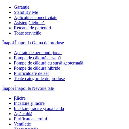
Garanție
Stand By Me
Aplicații și conectivitate
Asistență tehnică
Rețeaua de parteneri
Toate serviciile
Înapoi
Înapoi la Gama de produse
Aparate de aer condiționat
Pompe de căldură aer-apă
Pompe de căldură cu sursă geotermală
Pompe de căldură hibride
Purificatoare de aer
Toate categoriile de produse
Înapoi
Înapoi la Nevoile tale
Răcire
Încălzire și răcire
Încălzire, răcire și apă caldă
Apă caldă
Purificarea aerului
Ventilație