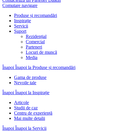
Contactează un Partener Daikin
Comutare navigare
Produse și recomandări
Inspirație
Servicii
Suport
Rezidențial
Comercial
Parteneri
Locuri de muncă
Media
Înapoi
Înapoi la Produse și recomandări
Gama de produse
Nevoile tale
Înapoi
Înapoi la Inspirație
Articole
Studii de caz
Centru de experiență
Mai multe detalii
Înapoi
Înapoi la Servicii