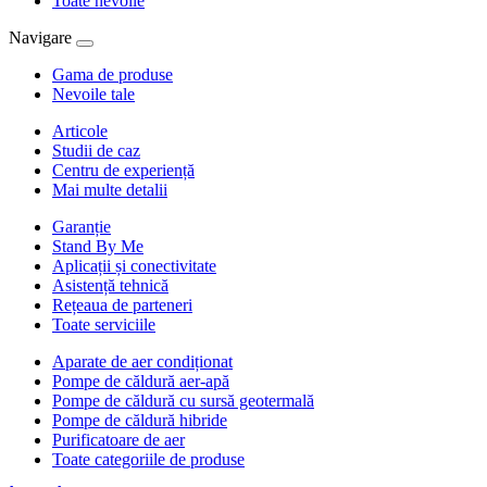
Toate nevoile
Navigare
Gama de produse
Nevoile tale
Articole
Studii de caz
Centru de experiență
Mai multe detalii
Garanție
Stand By Me
Aplicații și conectivitate
Asistență tehnică
Rețeaua de parteneri
Toate serviciile
Aparate de aer condiționat
Pompe de căldură aer-apă
Pompe de căldură cu sursă geotermală
Pompe de căldură hibride
Purificatoare de aer
Toate categoriile de produse