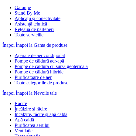
Garanție
Stand By Me
Aplicații și conectivitate
Asistență tehnică
Rețeaua de parteneri
Toate serviciile
Înapoi
Înapoi la Gama de produse
Aparate de aer condiționat
Pompe de căldură aer-apă
Pompe de căldură cu sursă geotermală
Pompe de căldură hibride
Purificatoare de aer
Toate categoriile de produse
Înapoi
Înapoi la Nevoile tale
Răcire
Încălzire și răcire
Încălzire, răcire și apă caldă
Apă caldă
Purificarea aerului
Ventilație