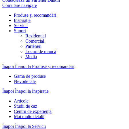
Contactează un Partener Daikin
Comutare navigare
Produse și recomandări
Inspirație
Servicii
Suport
Rezidențial
Comercial
Parteneri
Locuri de muncă
Media
Înapoi
Înapoi la Produse și recomandări
Gama de produse
Nevoile tale
Înapoi
Înapoi la Inspirație
Articole
Studii de caz
Centru de experiență
Mai multe detalii
Înapoi
Înapoi la Servicii