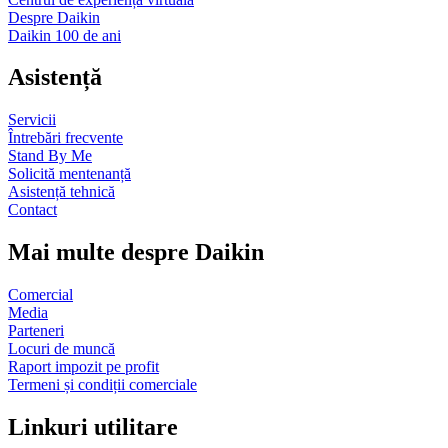
Despre Daikin
Daikin 100 de ani
Asistență
Servicii
Întrebări frecvente
Stand By Me
Solicită mentenanță
Asistență tehnică
Contact
Mai multe despre Daikin
Comercial
Media
Parteneri
Locuri de muncă
Raport impozit pe profit
Termeni și condiții comerciale
Linkuri utilitare