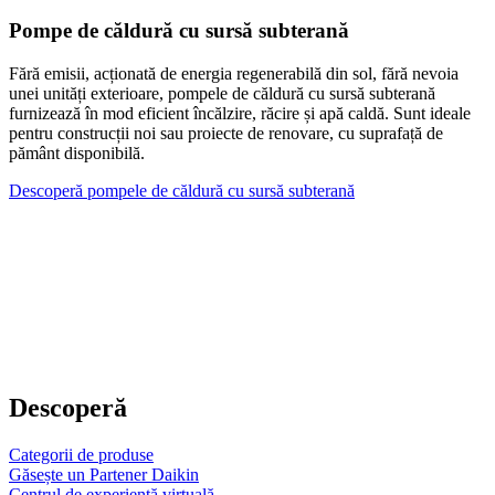
Pompe de căldură cu sursă subterană
Fără emisii, acționată de energia regenerabilă din sol, fără nevoia
unei unități exterioare, pompele de căldură cu sursă subterană
furnizează în mod eficient încălzire, răcire și apă caldă. Sunt ideale
pentru construcții noi sau proiecte de renovare, cu suprafață de
pământ disponibilă.
Descoperă pompele de căldură cu sursă subterană
Descoperă
Categorii de produse
Găsește un Partener Daikin
Centrul de experiență virtuală