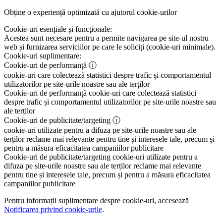
Obține o experiență optimizată cu ajutorul cookie-urilor
Cookie-uri esențiale și funcționale:
Acestea sunt necesare pentru a permite navigarea pe site-ul nostru
web și furnizarea serviciilor pe care le soliciți (cookie-uri minimale).
Cookie-uri suplimentare:
Cookie-uri de performanță
ⓘ
cookie-uri care colectează statistici despre trafic și comportamentul
utilizatorilor pe site-urile noastre sau ale terților
Cookie-uri de performanță
cookie-uri care colectează statistici
despre trafic și comportamentul utilizatorilor pe site-urile noastre sau
ale terților
Cookie-uri de publicitate/targeting
ⓘ
cookie-uri utilizate pentru a difuza pe site-urile noastre sau ale
terților reclame mai relevante pentru tine și interesele tale, precum și
pentru a măsura eficacitatea campaniilor publicitare
Cookie-uri de publicitate/targeting
cookie-uri utilizate pentru a
difuza pe site-urile noastre sau ale terților reclame mai relevante
pentru tine și interesele tale, precum și pentru a măsura eficacitatea
campaniilor publicitare
Pentru informații suplimentare despre cookie-uri, accesează
Notificarea privind cookie-urile
.