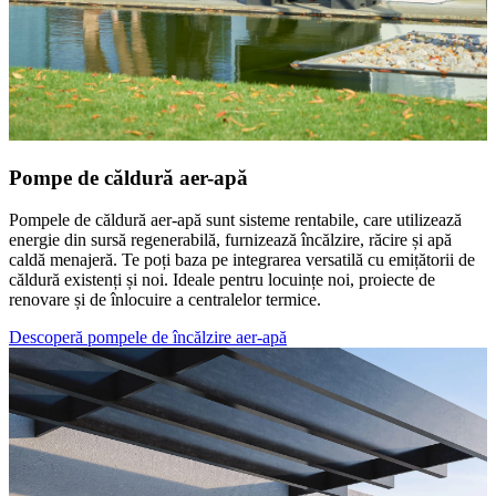
Pompe de căldură aer-apă
Pompele de căldură aer-apă sunt sisteme rentabile, care utilizează
energie din sursă regenerabilă, furnizează încălzire, răcire și apă
caldă menajeră. Te poți baza pe integrarea versatilă cu emițătorii de
căldură existenți și noi. Ideale pentru locuințe noi, proiecte de
renovare și de înlocuire a centralelor termice.
Descoperă pompele de încălzire aer-apă