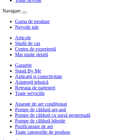
Toate nevoile
Navigare
Gama de produse
Nevoile tale
Articole
Studii de caz
Centru de experiență
Mai multe detalii
Garanție
Stand By Me
Aplicații și conectivitate
Asistență tehnică
Rețeaua de parteneri
Toate serviciile
Aparate de aer condiționat
Pompe de căldură aer-apă
Pompe de căldură cu sursă geotermală
Pompe de căldură hibride
Purificatoare de aer
Toate categoriile de produse