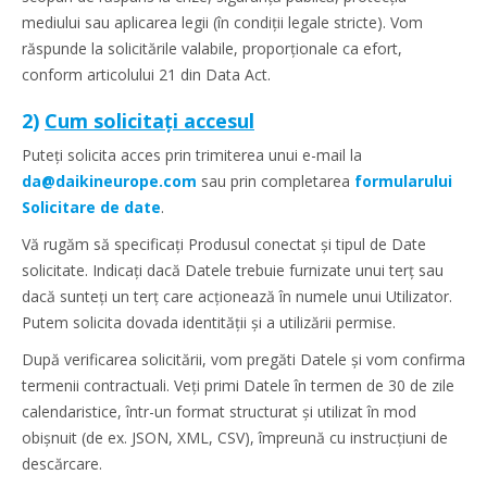
mediului sau aplicarea legii (în condiții legale stricte). Vom
răspunde la solicitările valabile, proporționale ca efort,
conform articolului 21 din Data Act.
2)
Cum solicitați accesul
Puteți solicita acces prin trimiterea unui e-mail la
da@daikineurope.com
sau prin completarea
formularului
Solicitare de date
.
Vă rugăm să specificați Produsul conectat și tipul de Date
solicitate. Indicați dacă Datele trebuie furnizate unui terț sau
dacă sunteți un terț care acționează în numele unui Utilizator.
Putem solicita dovada identității și a utilizării permise.
După verificarea solicitării, vom pregăti Datele și vom confirma
termenii contractuali. Veți primi Datele în termen de 30 de zile
calendaristice, într-un format structurat și utilizat în mod
obișnuit (de ex. JSON, XML, CSV), împreună cu instrucțiuni de
descărcare.