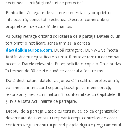
secțiunea „Limitări și măsuri de protecție”.
Pentru limitări legate de secrete comerciale și proprietate
intelectuală, consultați secțiunea „Secrete comerciale și
proprietate intelectuală” de mai jos.
Vă puteți retrage oricând solicitarea de a partaja Datele cu un
terț printr-o notificare scrisă trimisă la adresa
da@daikineurope.com
. După retragere, DENV-G va înceta
fără întârzieri nejustificate să mai furnizeze terțului desemnat
acces la Datele relevante. Puteți solicita o copie a Datelor dvs.
în termen de 30 de zile după ce accesul a fost retras.
Dacă destinatarul datelor acționează în calitate profesională,
va fi necesar un acord separat, bazat pe termeni corecți,
rezonabili și nediscriminatorii, în conformitate cu Capitolele III
și IV ale Data Act, înainte de partajare.
Dreptul de a partaja Datele cu terți nu se aplică organizațiilor
desemnate de Comisia Europeană drept controlori de acces
conform Regulamentului privind piețele digitale (Regulamentul