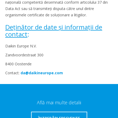
națională competentă desemnată conform articolului 37 din
Data Act sau să transmiteți disputa către unul dintre
organismele certificate de soluționare a litigiilor.
Deținător de date și informații de
contact
:
Daikin Europe N.V.
Zandvoordestraat 300
8400 Oostende
Contact:
da@daikineurope.com
Află mai multe detalii