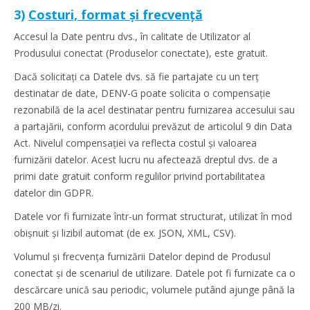
3)
Costuri, format și frecvență
Accesul la Date pentru dvs., în calitate de Utilizator al
Produsului conectat (Produselor conectate), este gratuit.
Dacă solicitați ca Datele dvs. să fie partajate cu un terț
destinatar de date, DENV-G poate solicita o compensație
rezonabilă de la acel destinatar pentru furnizarea accesului sau
a partajării, conform acordului prevăzut de articolul 9 din Data
Act. Nivelul compensației va reflecta costul și valoarea
furnizării datelor. Acest lucru nu afectează dreptul dvs. de a
primi date gratuit conform regulilor privind portabilitatea
datelor din GDPR.
Datele vor fi furnizate într-un format structurat, utilizat în mod
obișnuit și lizibil automat (de ex. JSON, XML, CSV).
Volumul și frecvența furnizării Datelor depind de Produsul
conectat și de scenariul de utilizare. Datele pot fi furnizate ca o
descărcare unică sau periodic, volumele putând ajunge până la
200 MB/zi.