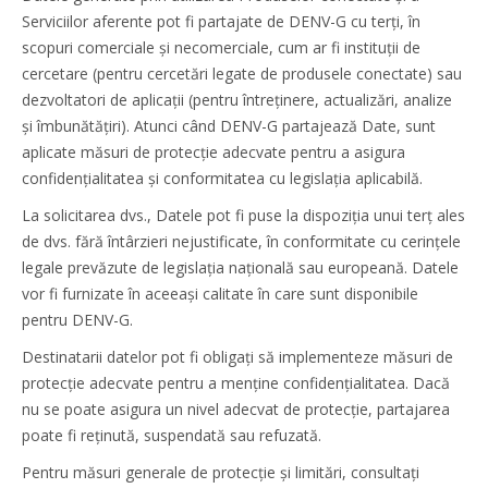
Serviciilor aferente pot fi partajate de DENV-G cu terți, în
scopuri comerciale și necomerciale, cum ar fi instituții de
cercetare (pentru cercetări legate de produsele conectate) sau
dezvoltatori de aplicații (pentru întreținere, actualizări, analize
și îmbunătățiri). Atunci când DENV-G partajează Date, sunt
aplicate măsuri de protecție adecvate pentru a asigura
confidențialitatea și conformitatea cu legislația aplicabilă.
La solicitarea dvs., Datele pot fi puse la dispoziția unui terț ales
de dvs. fără întârzieri nejustificate, în conformitate cu cerințele
legale prevăzute de legislația națională sau europeană. Datele
vor fi furnizate în aceeași calitate în care sunt disponibile
pentru DENV-G.
Destinatarii datelor pot fi obligați să implementeze măsuri de
protecție adecvate pentru a menține confidențialitatea. Dacă
nu se poate asigura un nivel adecvat de protecție, partajarea
poate fi reținută, suspendată sau refuzată.
Pentru măsuri generale de protecție și limitări, consultați