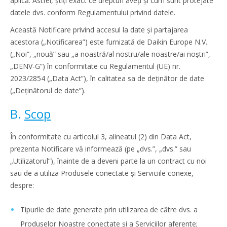
aplică. Astfel, știți exact ce drepturi aveți și cum sunt protejate
datele dvs. conform Regulamentului privind datele.
Această Notificare privind accesul la date și partajarea
acestora („Notificarea”) este furnizată de Daikin Europe N.V.
(„Noi”, „nouă” sau „a noastră/al nostru/ale noastre/ai noștri”,
„DENV-G”) în conformitate cu Regulamentul (UE) nr.
2023/2854 („Data Act”), în calitatea sa de deținător de date
(„Deținătorul de date”).
B.
Scop
În conformitate cu articolul 3, alineatul (2) din Data Act,
prezenta Notificare vă informează (pe „dvs.”, „dvs.” sau
„Utilizatorul”), înainte de a deveni parte la un contract cu noi
sau de a utiliza Produsele conectate și Serviciile conexe,
despre:
Tipurile de date generate prin utilizarea de către dvs. a
Produselor Noastre conectate și a Serviciilor aferente;