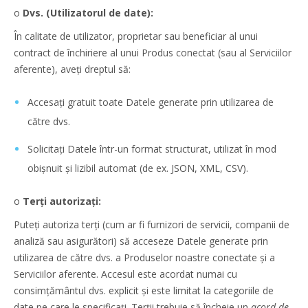
o
Dvs. (Utilizatorul de date):
În calitate de utilizator, proprietar sau beneficiar al unui
contract de închiriere al unui Produs conectat (sau al Serviciilor
aferente), aveți dreptul să:
Accesați gratuit toate Datele generate prin utilizarea de
către dvs.
Solicitați Datele într-un format structurat, utilizat în mod
obișnuit și lizibil automat (de ex. JSON, XML, CSV).
o
Terți autorizați:
Puteți autoriza terți (cum ar fi furnizori de servicii, companii de
analiză sau asigurători) să acceseze Datele generate prin
utilizarea de către dvs. a Produselor noastre conectate și a
Serviciilor aferente. Accesul este acordat numai cu
consimțământul dvs. explicit și este limitat la categoriile de
date pe care le specificați. Terții trebuie să încheie un
acord de