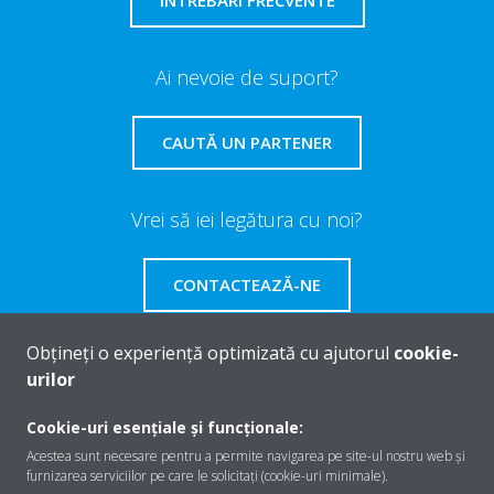
ÎNTREBĂRI FRECVENTE
Ai nevoie de suport?
CAUTĂ UN PARTENER
Vrei să iei legătura cu noi?
CONTACTEAZĂ-NE
Obțineți o experiență optimizată cu ajutorul
cookie-
urilor
Despre Daikin
Cookie-uri esențiale și funcționale:
Acestea sunt necesare pentru a permite navigarea pe site-ul nostru web și
furnizarea serviciilor pe care le solicitați (cookie-uri minimale).