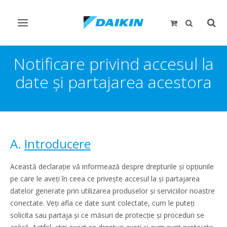
Comutare
Comu
navigare
căut
Notificare privind accesul la
date și partajarea acestora
A.
Introducere
Această declarație vă informează despre drepturile și opțiunile
pe care le aveți în ceea ce privește accesul la și partajarea
datelor generate prin utilizarea produselor și serviciilor noastre
conectate. Veți afla ce date sunt colectate, cum le puteți
solicita sau partaja și ce măsuri de protecție și proceduri se