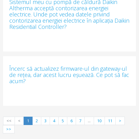
Sistemul meu cu pompă de căldură Daikin
Altherma acceptă contorizarea energiei
electrice. Unde pot vedea datele privind
contorizarea energiei electrice în aplicația Daikin
Residential Controller?
Încerc să actualizez firmware-ul din gateway-ul
de rețea, dar acest lucru eșuează. Ce pot să fac
acum?
<<
<
1
2
3
4
5
6
7
...
10
11
>
>>