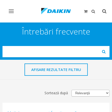
Comutare
Comu
navigare
căut
Întrebări frecvente
Search
Subm
AFISARE REZULTATE FILTRU
Sortează după