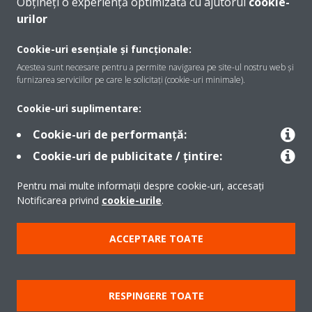
Obțineți o experiență optimizată cu ajutorul
cookie-
urilor
Despre Daikin
Cookie-uri esențiale și funcționale:
Acestea sunt necesare pentru a permite navigarea pe site-ul nostru web și
furnizarea serviciilor pe care le solicitați (cookie-uri minimale).
Soluţii
Cookie-uri suplimentare:
Cookie-uri de performanță:
Contact
Cookie-uri de publicitate / țintire:
Pentru mai multe informații despre cookie-uri, accesați
Produse
Notificarea privind
cookie-urile
.
ACCEPTARE TOATE
Copyright © Daikin
Notă legală
Cookie Notice
Politica de protecție a datelor
RESPINGERE TOATE
Etica corporativă
Termeni şi condiţii
Data Act