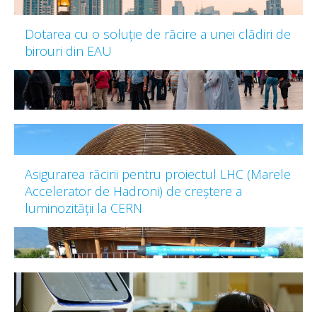
Dotarea cu o soluție de răcire a unei clădiri de
birouri din EAU
Asigurarea răcirii pentru proiectul LHC (Marele
Accelerator de Hadroni) de creștere a
luminozității la CERN