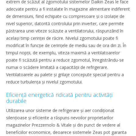
extrem de scăzut al zgomotului sistemelor Daikin Zeas le face
adecvate pentru a fi instalate în magazine alimentare indiferent
de dimensiuni, fiind echipate cu compresoare și o izolație de
nivel superior, datorită controlului prin inverter, care permite
păstrarea unei viteze scăzute a ventilatorului, răspunzând în
același timp cerinței de răcire. Nivelul zgomotului poate fi
modificat în funcție de cerințele de mediu sau de ora din zi. În
timpul nopții, de exemplu, viteza maximă a ventilatoarelor
poate fi scăzută pentru a reduce zgomotul, înregistrându-se
numai o scădere limitată a capacității de refrigerare.
Ventilatoarele au palete și grilaje concepute special pentru a
reduce turbulența și nivelul zgomotului.
Eficiență energetică ridicată pentru activități
durabile
Utilizarea unor sisteme de refrigerare și aer condiționat
silențioase și eficiente a răspuns nevoilor proprietarilor
magazinelor Prezzemolo & Vitale și din punct de vedere al
beneficiilor economice, deoarece sistemele Zeas pot garanta