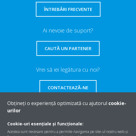
ÎNTREBĂRI FRECVENTE
Ai nevoie de suport?
CAUTĂ UN PARTENER
Vrei să iei legătura cu noi?
CONTACTEAZĂ-NE
Obțineți o experiență optimizată cu ajutorul
cookie-
urilor
Despre Daikin
Cookie-uri esențiale și funcționale:
Acestea sunt necesare pentru a permite navigarea pe site-ul nostru web și