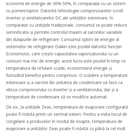
economii de energie de 30%-50%, în comparație cu un sistem
cu pornire/oprire. Datorită tehnologiei compresoarelor scroll
inverter și ventilatoarelor DC ale unităților exterioare, în
comparație cu unitățile tradiționale, consumul se poate reduce
semnificativ și permite controlul maxim al sarcinilor variabile
din dulapurile de refrigerare. Consumul optim de energie al
sistemelor de refrigerare Daikin este posibil datorită funcției
Economizor, care crește capacitatea vaporizatorului cu un
consum mai mic de energie; acest lucru este posibil în timp ce
temperatura de refulare scade, economisind energie și
furnizând beneficii pentru compresor. O scădere a temperaturii
exterioare și a sarcinii din unitatea de condensare va face ca
viteza compresorului cu inverter și a ventilatorului, dar și a
temperaturii de condensare să se modifice automat.
De ex., la unitățile Zeas, temperatura de evaporare configurată
poate fi mărită printr-un semnal extern. Pentru a evita riscul de
congelare a produselor în modul de noapte, temperatura de
evaporare a unităților Zeas poate fi mărită cu până la cel mult