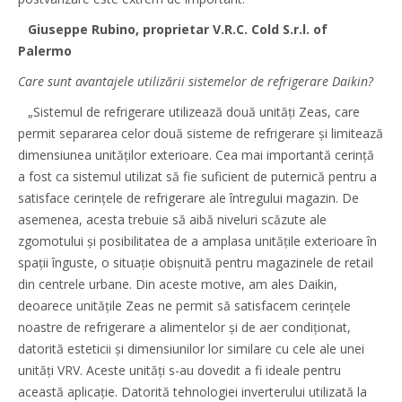
Giuseppe Rubino, proprietar V.R.C. Cold S.r.l. of
Palermo
Care sunt avantajele utilizării sistemelor de refrigerare Daikin?
„Sistemul de refrigerare utilizează două unități Zeas, care
permit separarea celor două sisteme de refrigerare și limitează
dimensiunea unităților exterioare. Cea mai importantă cerință
a fost ca sistemul utilizat să fie suficient de puternică pentru a
satisface cerințele de refrigerare ale întregului magazin. De
asemenea, acesta trebuie să aibă niveluri scăzute ale
zgomotului și posibilitatea de a amplasa unitățile exterioare în
spații înguste, o situație obișnuită pentru magazinele de retail
din centrele urbane. Din aceste motive, am ales Daikin,
deoarece unitățile Zeas ne permit să satisfacem cerințele
noastre de refrigerare a alimentelor și de aer condiționat,
datorită esteticii și dimensiunilor lor similare cu cele ale unei
unități VRV. Aceste unități s-au dovedit a fi ideale pentru
această aplicație. Datorită tehnologiei inverterului utilizată la