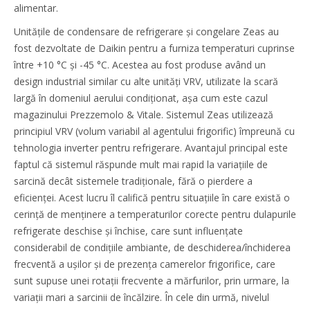
alimentar.
Unitățile de condensare de refrigerare și congelare Zeas au
fost dezvoltate de Daikin pentru a furniza temperaturi cuprinse
între +10 °C și -45 °C. Acestea au fost produse având un
design industrial similar cu alte unități VRV, utilizate la scară
largă în domeniul aerului condiționat, așa cum este cazul
magazinului Prezzemolo & Vitale. Sistemul Zeas utilizează
principiul VRV (volum variabil al agentului frigorific) împreună cu
tehnologia inverter pentru refrigerare. Avantajul principal este
faptul că sistemul răspunde mult mai rapid la variațiile de
sarcină decât sistemele tradiționale, fără o pierdere a
eficienței. Acest lucru îl califică pentru situațiile în care există o
cerință de menținere a temperaturilor corecte pentru dulapurile
refrigerate deschise și închise, care sunt influențate
considerabil de condițiile ambiante, de deschiderea/închiderea
frecventă a ușilor și de prezența camerelor frigorifice, care
sunt supuse unei rotații frecvente a mărfurilor, prin urmare, la
variații mari a sarcinii de încălzire. În cele din urmă, nivelul