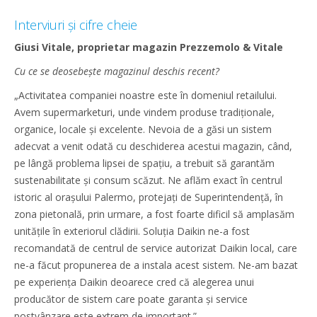
Interviuri și cifre cheie
Giusi Vitale, proprietar magazin Prezzemolo & Vitale
Cu ce se deosebește magazinul deschis recent?
„Activitatea companiei noastre este în domeniul retailului.
Avem supermarketuri, unde vindem produse tradiționale,
organice, locale și excelente. Nevoia de a găsi un sistem
adecvat a venit odată cu deschiderea acestui magazin, când,
pe lângă problema lipsei de spațiu, a trebuit să garantăm
sustenabilitate și consum scăzut. Ne aflăm exact în centrul
istoric al orașului Palermo, protejați de Superintendență, în
zona pietonală, prin urmare, a fost foarte dificil să amplasăm
unitățile în exteriorul clădirii. Soluția Daikin ne-a fost
recomandată de centrul de service autorizat Daikin local, care
ne-a făcut propunerea de a instala acest sistem. Ne-am bazat
pe experiența Daikin deoarece cred că alegerea unui
producător de sistem care poate garanta și service
postvânzare este extrem de important.”