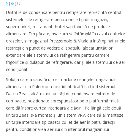
spațiu
Unitățile de condensare pentru refrigerare reprezintă centrul
sistemelor de refrigerare pentru orice tip de magazin,
supermarket, restaurant, hotel sau fabrică de produse
alimentare. Din păcate, așa cum se întâmplă în cazul centrelor
orașelor, și magazinul Prezzemolo & Vitale a întâmpinat unele
restricții din punct de vedere al spațiului alocat unităților
exterioare ale sistemului de refrigerare pentru camere
frigorifice și dulapuri de refrigerare, dar și ale sistemului de aer
condiționat.
Soluția care a satisfăcut cel mai bine cerințele magazinului
alimentar din Palermo a fost identificată ca fiind sistemul
Daikin Zeas, alcătuit din unități de condensare extrem de
compacte, poziționate corespunzător pe o platformă mică,
care dă înspre curtea interioară a clădirii. Pe lângă cele două
unități Zeas, s-a montat și un sistem VRV, care să alimenteze
unitățile interioare tip casetă cu jet de aer în patru direcții
pentru condiționarea aerului din interiorul magazinului