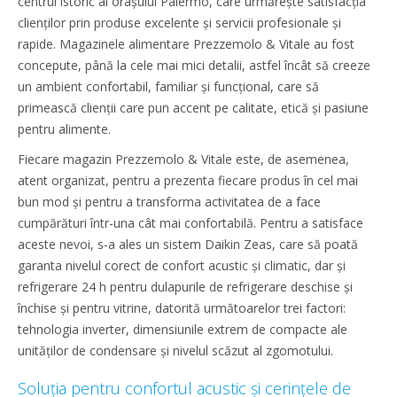
centrul istoric al orașului Palermo, care urmărește satisfacția
clienților prin produse excelente și servicii profesionale și
rapide. Magazinele alimentare Prezzemolo & Vitale au fost
concepute, până la cele mai mici detalii, astfel încât să creeze
un ambient confortabil, familiar și funcțional, care să
primească clienții care pun accent pe calitate, etică și pasiune
pentru alimente.
Fiecare magazin Prezzemolo & Vitale este, de asemenea,
atent organizat, pentru a prezenta fiecare produs în cel mai
bun mod și pentru a transforma activitatea de a face
cumpărături într-una cât mai confortabilă. Pentru a satisface
aceste nevoi, s-a ales un sistem Daikin Zeas, care să poată
garanta nivelul corect de confort acustic și climatic, dar și
refrigerare 24 h pentru dulapurile de refrigerare deschise și
închise și pentru vitrine, datorită următoarelor trei factori:
tehnologia inverter, dimensiunile extrem de compacte ale
unităților de condensare și nivelul scăzut al zgomotului.
Soluția pentru confortul acustic și cerințele de