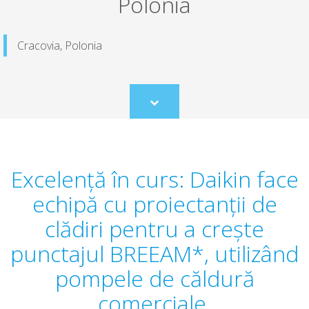
Polonia
Cracovia, Polonia
Scroll
to
content
Excelență în curs: Daikin face
echipă cu proiectanții de
clădiri pentru a crește
punctajul BREEAM*, utilizând
pompele de căldură
comerciale.