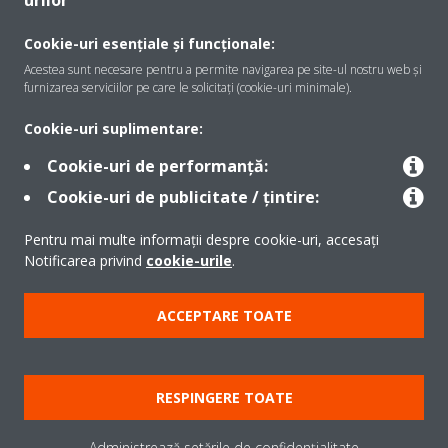
urilor
Cookie-uri esențiale și funcționale:
Acestea sunt necesare pentru a permite navigarea pe site-ul nostru web și
Despre Daikin
furnizarea serviciilor pe care le solicitați (cookie-uri minimale).
Cookie-uri suplimentare:
Soluţii
Cookie-uri de performanță:
Cookie-uri de publicitate / țintire:
Contact
Pentru mai multe informații despre cookie-uri, accesați
Notificarea privind
cookie-urile
.
Produse
ACCEPTARE TOATE
Copyright © Daikin
RESPINGERE TOATE
Notă legală
Cookie Notice
Politica de protecție a datelor
Etica corporativă
Termeni şi condiţii
Data Act
Administrează setările de confidențialitate