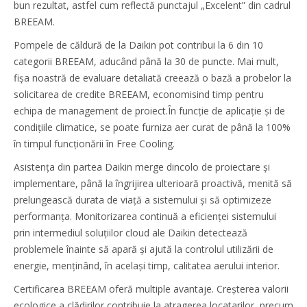
bun rezultat, astfel cum reflectă punctajul „Excelent” din cadrul
BREEAM.
Pompele de căldură de la Daikin pot contribui la 6 din 10
categorii BREEAM, aducând până la 30 de puncte. Mai mult,
fișa noastră de evaluare detaliată creează o bază a probelor la
solicitarea de credite BREEAM, economisind timp pentru
echipa de management de proiect.În funcție de aplicație și de
condițiile climatice, se poate furniza aer curat de până la 100%
în timpul funcționării în Free Cooling.
Asistența din partea Daikin merge dincolo de proiectare și
implementare, până la îngrijirea ulterioară proactivă, menită să
prelungească durata de viață a sistemului și să optimizeze
performanța. Monitorizarea continuă a eficienței sistemului
prin intermediul soluțiilor cloud ale Daikin detectează
problemele înainte să apară și ajută la controlul utilizării de
energie, menținând, în același timp, calitatea aerului interior.
Certificarea BREEAM oferă multiple avantaje. Creșterea valorii
ecologice a clădirilor contribuie la atragerea locatarilor, precum