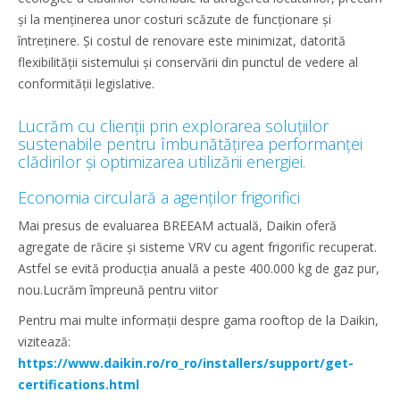
și la menținerea unor costuri scăzute de funcționare și
întreținere. Și costul de renovare este minimizat, datorită
flexibilității sistemului și conservării din punctul de vedere al
conformității legislative.
Lucrăm cu clienții prin explorarea soluțiilor
sustenabile pentru îmbunătățirea performanței
clădirilor și optimizarea utilizării energiei.
Economia circulară a agenților frigorifici
Mai presus de evaluarea BREEAM actuală, Daikin oferă
agregate de răcire și sisteme VRV cu agent frigorific recuperat.
Astfel se evită producția anuală a peste 400.000 kg de gaz pur,
nou.Lucrăm împreună pentru viitor
Pentru mai multe informații despre gama rooftop de la Daikin,
vizitează:
https://www.daikin.ro/ro_ro/installers/support/get-
certifications.html