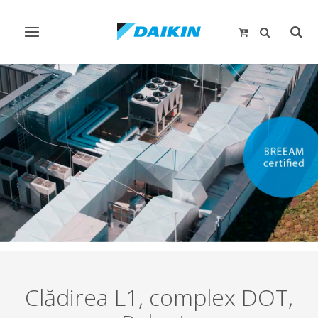
Comutare
Comu
navigare
căut
Clădirea L1, complex DOT,