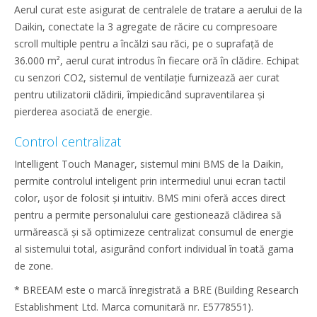
Aerul curat este asigurat de centralele de tratare a aerului de la
Daikin, conectate la 3 agregate de răcire cu compresoare
scroll multiple pentru a încălzi sau răci, pe o suprafață de
36.000 m², aerul curat introdus în fiecare oră în clădire. Echipat
cu senzori CO2, sistemul de ventilație furnizează aer curat
pentru utilizatorii clădirii, împiedicând supraventilarea și
pierderea asociată de energie.
Control centralizat
Intelligent Touch Manager, sistemul mini BMS de la Daikin,
permite controlul inteligent prin intermediul unui ecran tactil
color, ușor de folosit și intuitiv. BMS mini oferă acces direct
pentru a permite personalului care gestionează clădirea să
urmărească și să optimizeze centralizat consumul de energie
al sistemului total, asigurând confort individual în toată gama
de zone.
* BREEAM este o marcă înregistrată a BRE (Building Research
Establishment Ltd. Marca comunitară nr. E5778551).