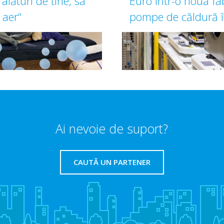
alături de tine, să
Euro într-o nouă fa
 aer“
pompe de căldură î
Ai nevoie de suport?
CAUTĂ UN PARTENER