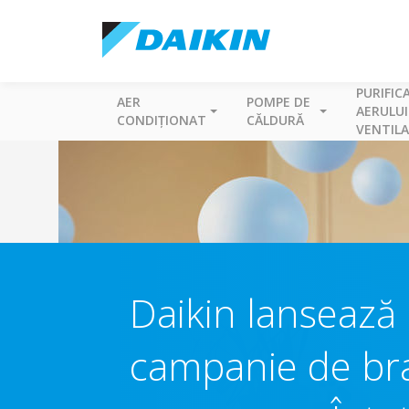
PURIFIC
AER
POMPE DE
AERULUI
CONDIȚIONAT
CĂLDURĂ
VENTILA
Daikin lansează
campanie de bra