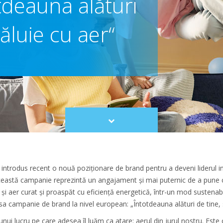
tdeauna alături
văluie cu aer“
Scroll
to
content
 a introdus recent o nouă poziționare de brand pentru a deveni liderul 
Această campanie reprezintă un angajament și mai puternic de a pune clie
re și aer curat și proaspăt cu eficiență energetică, într-un mod sustenab
sa campanie de brand la nivel european: „Întotdeauna alături de tine, s
ui lucru pe care adesea îl luăm ca atare: aerul din jurul nostru. Este 