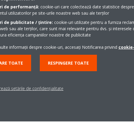
ri de performanță:
cookie-uri care colectează date statistice despre t
 fiecare respirație
l utilizatorilor pe site-urile noastre web sau ale terților
i de publicitate / țintire:
cookie-uri utilizate pentru a furniza recla
nvăluie cu aer“ întărește, de asemenea, poziția de lider a
 web sau ale terților, care sunt mai relevante pentru dvs. și interesele d
ania reflectă modul în care Daikin îi ajută pe oameni să
ra eficiența campaniilor noastre de publicitate
ort climatic eficient energetic și aer curat, proaspăt, într-un
lte informații despre cookie-uri, accesați Notificarea privind
cookie-
irească a angajamentului de lungă durată al Daikin de a
ARE TOATE
RESPINGERE TOATE
tea Daikin Europe
a trecut cu vederea. Prin această campanie, ne-am dorit să
ează setările de confidențialitate
 cum Daikin lucrează constant pentru a îmbunătăți aerul în
lui climatic, a sănătății și a sustenabilității și o reflectare a
ia care contează cu adevărat.”
anager, Daikin Europe