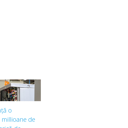
ţă o
e millioane de