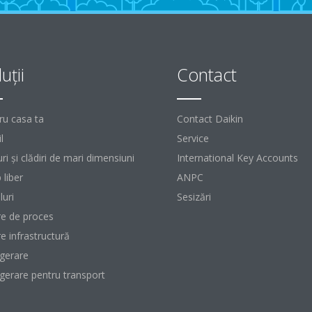
uţii
Contact
ru casa ta
Contact Daikin
l
Service
ri şi clădiri de mari dimensiuni
International Key Accounts
 liber
ANPC
luri
Sesizări
re de proces
re infrastructură
igerare
igerare pentru transport