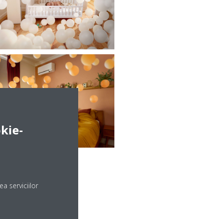
kie-
a serviciilor