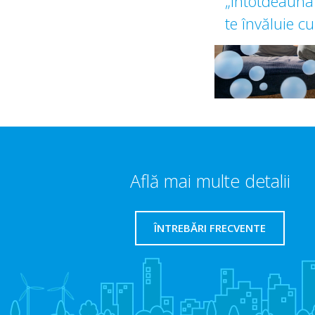
„Întotdeauna 
te învăluie cu
Află mai multe detalii
ÎNTREBĂRI FRECVENTE