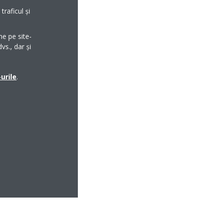
raficul și
me pe site-
vs., dar și
urile
.