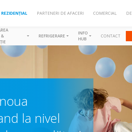
REZIDENȚIAL
PARTENERI DE AFACERI
COMERCIAL
DE
AREA
INFO
 &
REFRIGERARE
CONTACT
HUB
ȚIE
 noua
nd la nivel