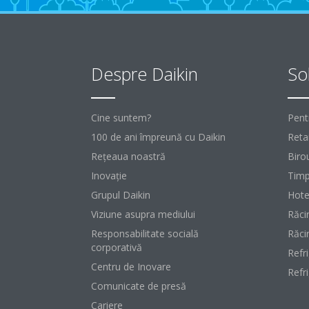
Despre Daikin
Sol
Cine suntem?
Pent
100 de ani împreună cu Daikin
Retai
Reţeaua noastră
Birou
Inovaţie
Timp
Grupul Daikin
Hote
Viziune asupra mediului
Răci
Responsabilitate socială
Răci
corporativă
Refr
Centru de Inovare
Refr
Comunicate de presă
Cariere