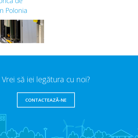
brică de
n Polonia
Vrei să iei legătura cu noi?
CONTACTEAZĂ-NE