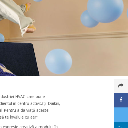
industriei HVAC care pune
ntul în centru activității Daikin,
il. Pentru a da viață acestei
ă te învăluie cu aer”.
o expresie creativă a modului în