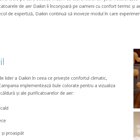
atoarele de aer Daikin îi înconjoară pe oameni cu confort termic și aer 
secol de expertiză, Daikin continuă să inoveze modul în care experime
il
 lider a Daikin în ceea ce privește confortul climatic,
a. Campania implementează bule colorate pentru a vizualiza
 căldură și ale purificatoarelor de aer:
 cald
ece
t și proaspăt