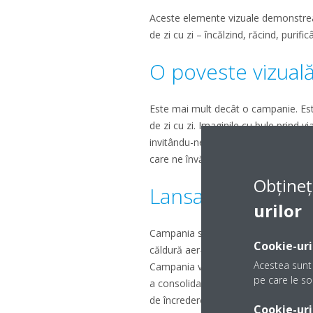
Aceste elemente vizuale demonstreaz
de zi cu zi – încălzind, răcind, purifi
O poveste vizuală
Este mai mult decât o campanie. Es
de zi cu zi. Imaginile cu bule prind via
invitându-ne să privim aerul nu doar 
care ne învăluie, ne susține și ne îm
Obțineț
Lansarea în într
urilor
Campania se concentrează pe categor
Cookie-uri
căldură aer-aer, pompele de căldură a
Acestea sunt 
Campania va fi lansată în această iar
pe care le sol
a consolida și menține notorietatea b
de încredere în soluții pentru climatul
Cookie-uri