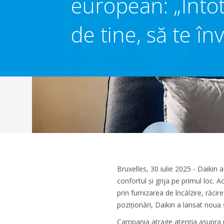
european: „Înto
de tine, să te în
Bruxelles, 30 iulie 2025 - Daikin
confortul și grija pe primul loc. 
prin furnizarea de încălzire, răci
poziționări, Daikin a lansat noua 
Campania atrage atenția asupra un