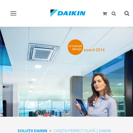
Comutare
Co
navigare
cău
SOLUŢII DAIKIN
CASETA PERFECT PLATĂ | DAIKIN