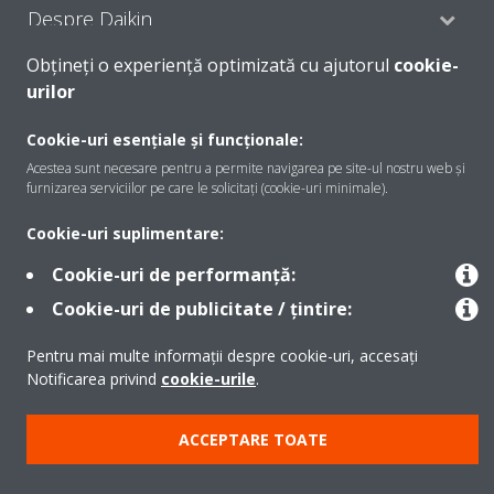
Despre Daikin
Obțineți o experiență optimizată cu ajutorul
cookie-
urilor
Soluţii
Cookie-uri esențiale și funcționale:
Acestea sunt necesare pentru a permite navigarea pe site-ul nostru web și
Contact
furnizarea serviciilor pe care le solicitați (cookie-uri minimale).
Cookie-uri suplimentare:
Produse
Cookie-uri de performanță:
Cookie-uri de publicitate / țintire:
Copyright © Daikin
Pentru mai multe informații despre cookie-uri, accesați
Notificarea privind
cookie-urile
.
Notă legală
Cookie Notice
Politica de protecție a datelor
Etica corporativă
Termeni şi condiţii
Data Act
ACCEPTARE TOATE