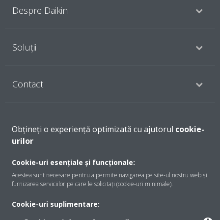
Despre Daikin
Soluţii
Contact
Produse
Obțineți o experiență optimizată cu ajutorul
cookie-
urilor
Copyright © Daikin
Cookie-uri esențiale și funcționale:
Acestea sunt necesare pentru a permite navigarea pe site-ul nostru web și
Notă legală
Cookie Notice
Politica de protecție a datelor
furnizarea serviciilor pe care le solicitați (cookie-uri minimale).
Etica corporativă
Termeni şi condiţii
Data Act
Cookie-uri suplimentare: