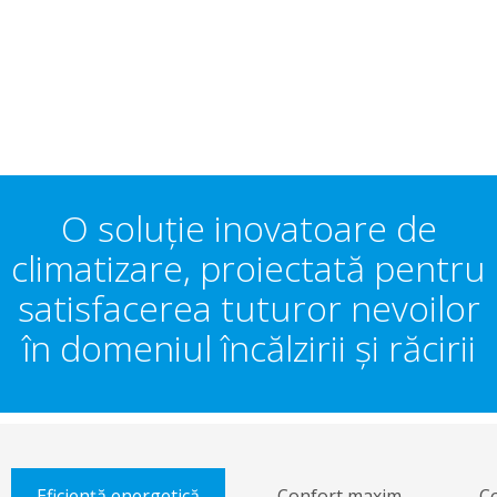
O soluţie inovatoare de
climatizare, proiectată pentru
satisfacerea tuturor nevoilor
în domeniul încălzirii şi răcirii
Eficienţă energetică
Confort maxim
Co