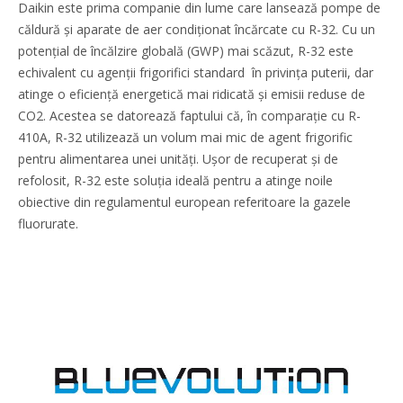
Daikin este prima companie din lume care lansează pompe de
căldură și aparate de aer condiţionat încărcate cu R-32. Cu un
potenţial de încălzire globală (GWP) mai scăzut, R-32 este
echivalent cu agenţii frigorifici standard în privinţa puterii, dar
atinge o eficiență energetică mai ridicată și emisii reduse de
CO2. Acestea se datorează faptului că, în comparaţie cu R-
410A, R-32 utilizează un volum mai mic de agent frigorific
pentru alimentarea unei unităţi. Ușor de recuperat și de
refolosit, R-32 este soluţia ideală pentru a atinge noile
obiective din regulamentul european referitoare la gazele
fluorurate.