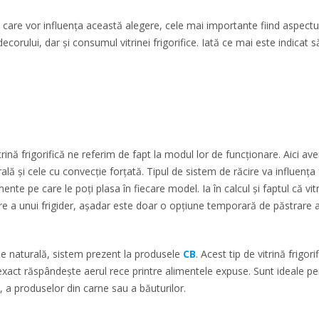
te care vor influența această alegere, cele mai importante fiind aspect
orului, dar și consumul vitrinei frigorifice. Iată ce mai este indicat să 
rină frigorifică ne referim de fapt la modul lor de funcționare. Aici a
lă și cele cu convecție forțată. Tipul de sistem de răcire va influența 
nte pe care le poți plasa în fiecare model. Ia în calcul și faptul că vitr
e a unui frigider, așadar este doar o opțiune temporară de păstrare a
ie naturală, sistem prezent la produsele
CB
. Acest tip de vitrină frigor
exact răspândește aerul rece printre alimentele expuse. Sunt ideale pe
i, a produselor din carne sau a băuturilor.