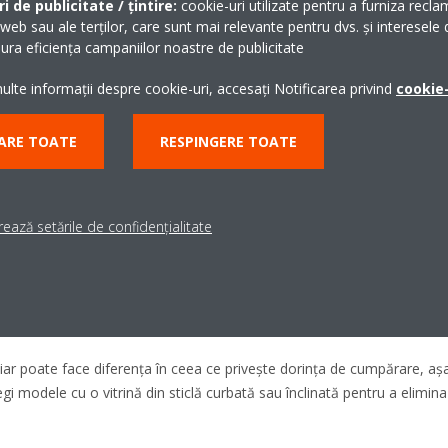
i de publicitate / țintire:
cookie-uri utilizate pentru a furniza recla
 web sau ale terților, care sunt mai relevante pentru dvs. și interesele d
 de exemplu modelul
MALTA
, vor fi folosite în general pentru carne, legu
ra eficiența campaniilor noastre de publicitate
funcție de produsele pe care le comercializezi, poți opta pentru compar
lte informații despre cookie-uri, accesați Notificarea privind
cookie-
 și capacitatea vitrinei. Aceasta se încadrează de obicei între 120 de litr
ARE TOATE
RESPINGERE TOATE
ează setările de confidențialitate
, funcția practică nu este singura pe care un astfel de produs trebuie 
t pe eficiență, cât și pe aspect.
chiar poate face diferența în ceea ce privește dorința de cumpărare, așa
legi modele cu o vitrină din sticlă curbată sau înclinată pentru a elimina 