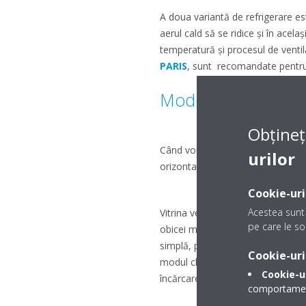
A doua variantă de refrigerare es
aerul cald să se ridice și în acela
temperatură și procesul de ventil
PARIS
, sunt recomandate pentru 
Modelul vitrinei
Obțineț
Când vorbim despre model ne refer
urilor
orizontale la cele mini. Desigur, 
Cookie-uri
Acestea sunt 
Vitrina verticală este îndeosebi f
pe care le sol
obicei mult spațiu, sunt relativ în
simplă, precum modelele
AC
sa
Cookie-uri
modul clasic sau prin glisare. De
Cookie-u
încărcarea cu produse se va efec
comportamentu