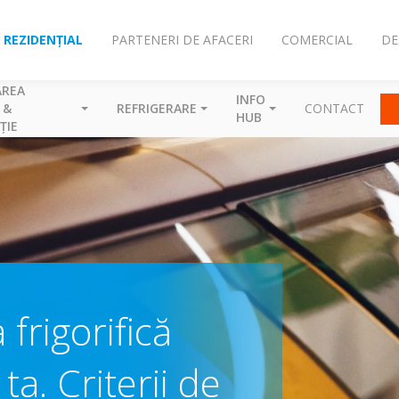
REZIDENȚIAL
PARTENERI DE AFACERI
COMERCIAL
DE
AREA
INFO
 &
REFRIGERARE
CONTACT
HUB
ȚIE
 frigorifică
a. Criterii de