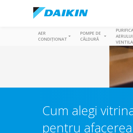
PURIFIC
AER
POMPE DE
AERULUI
CONDIȚIONAT
CĂLDURĂ
VENTILA
Cum alegi vitrina
pentru afacerea t