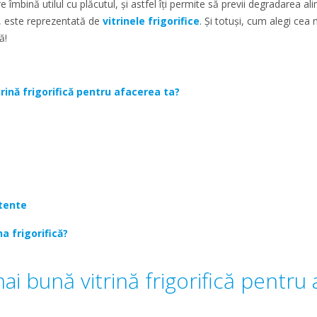
 îmbină utilul cu plăcutul, și astfel îți permite să previi degradarea al
r, este reprezentată de
vitrinele frigorifice
. Și totuși, cum alegi cea 
ă!
rină frigorifică pentru afacerea ta?
stente
na frigorifică?
i bună vitrină frigorifică pentru 