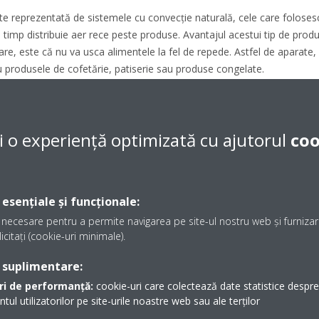
te reprezentată de sistemele cu convecție naturală, cele care foloses
și timp distribuie aer rece peste produse. Avantajul acestui tip de produ
are, este că nu va usca alimentele la fel de repede. Astfel de aparat
produsele de cofetărie, patiserie sau produse congelate.
i o experiență optimizată cu ajutorul
coo
im de fapt la forma vitrinei. Vei descoperi o varietate de modele pe pi
o vitrină frigorifică poate fi simplă sau dublă, cu rafturi sau compartim
 esențiale și funcționale:
necesare pentru a permite navigarea pe site-ul nostru web și furnizare
olosită pentru afișarea băuturilor, nu doar în magazine, ci și în hotelur
icitați (cookie-uri minimale).
alte și dotate cu rafturi pe care va fi foarte ușor să poziționezi produse
u
GD XLS
, dublă sau cu mai multe uși. În funcție de sistemul ales, desc
 suplimentare:
sigur, există și variante cu deschidere prin spate, model mai prietenos
ri de performanță:
cookie-uri care colectează date statistice despre t
tua mai ușor.
l utilizatorilor pe site-urile noastre web sau ale terților