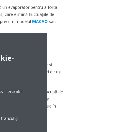
c un evaporator pentru a forța
s, care elimină fluctuațiile de
e, precum modelul
MACAO
sau
kie-
ață, de la cele verticale și
ente și cu mai multe seturi de uși.
a serviciilor
i, pensiuni sau baruri. Nu ocupă de
le. Le poți găsi în varianta
hiderea ușilor se va efectua în
 cu vânzătorii, deoarece
raficul și