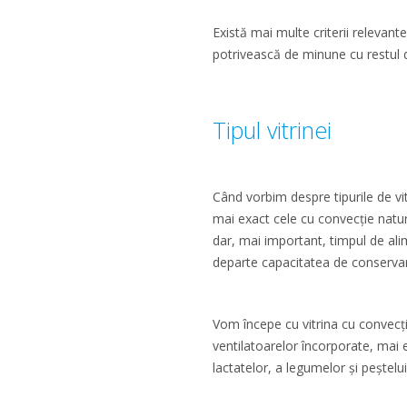
Există mai multe criterii relevan
potrivească de minune cu restul dec
Tipul vitrinei
Când vorbim despre tipurile de vit
mai exact cele cu convecție natura
dar, mai important, timpul de alime
departe capacitatea de conservar
Vom începe cu vitrina cu convecț
ventilatoarelor încorporate, mai 
lactatelor, a legumelor și peștelu