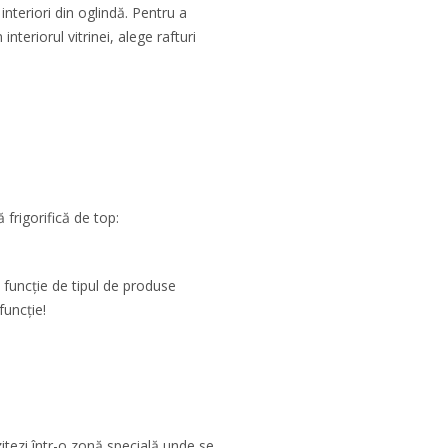
interiori din oglindă. Pentru a
nteriorul vitrinei, alege rafturi
 frigorifică de top:
 funcție de tipul de produse
funcție!
ezi într-o zonă specială unde se