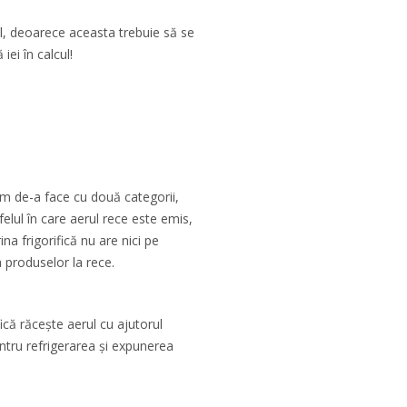
ul, deoarece aceasta trebuie să se
iei în calcul!
vem de-a face cu două categorii,
felul în care aerul rece este emis,
ina frigorifică nu are nici pe
 produselor la rece.
ifică răcește aerul cu ajutorul
ntru refrigerarea și expunerea