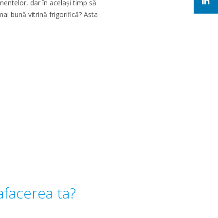
imentelor, dar în același timp să
mai bună vitrină frigorifică? Asta
afacerea ta?