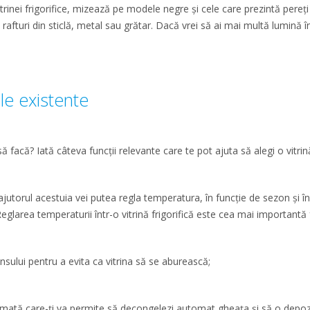
trinei frigorifice, mizează pe modele negre și cele care prezintă pereți 
rafturi din sticlă, metal sau grătar. Dacă vrei să ai mai multă lumină în i
ile existente
 facă? Iată câteva funcții relevante care te pot ajuta să alegi o vitrină
utorul acestuia vei putea regla temperatura, în funcție de sezon și în
Reglarea temperaturii într-o vitrină frigorifică este cea mai importantă 
lui pentru a evita ca vitrina să se aburească;
tă care-ți va permite să decongelezi automat gheața și să o depozit