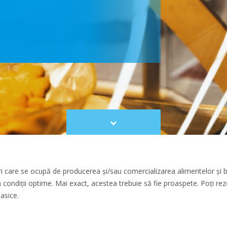
Scroll
to
content
ri care se ocupă de producerea și/sau comercializarea alimentelor și bă
în condiții optime. Mai exact, acestea trebuie să fie proaspete. Poți r
lasice.