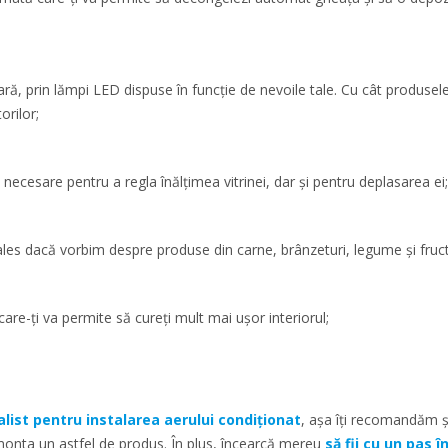
ă, prin lămpi LED dispuse în funcție de nevoile tale. Cu cât produsele 
rilor;
necesare pentru a regla înălțimea vitrinei, dar și pentru deplasarea ei;
es dacă vorbim despre produse din carne, brânzeturi, legume și fruct
e-ți va permite să cureți mult mai ușor interiorul;
alist pentru instalarea aerului condiționat
, așa îți recomandăm și
a monta un astfel de produs. În plus, încearcă mereu
să fii cu un pas 