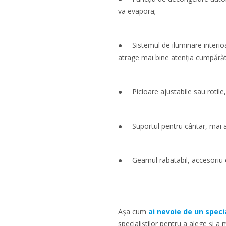
va evapora;
● Sistemul de iluminare interioar
atrage mai bine atenția cumpărăto
● Picioare ajustabile sau rotile, 
● Suportul pentru cântar, mai al
● Geamul rabatabil, accesoriu car
Așa cum
ai nevoie de un speci
specialiștilor pentru a alege și 