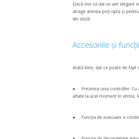
Dacă vrei să dai un aer elegant vi
atrage atenția poți opta și pentru 
din sticlă.
Accesoriile și funcți
Arată bine, dar ce poate de fapt să
● Prezența unui controller. Cu aj
aflate la acel moment în vitrină. 
● Funcția de evacuare a condensu
● Funcția de decongelare automa