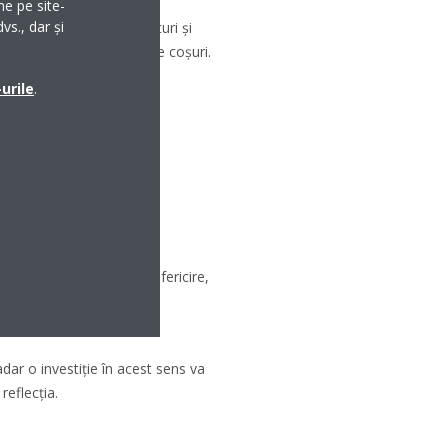
me pe site-
vs., dar și
me, fructe, dar și brânzeturi și
timentarea vor fi folosite coșuri.
urile
.
i și peste 300.
să o îndeplinească. Din fericire,
dar o investiție în acest sens va
reflecția.