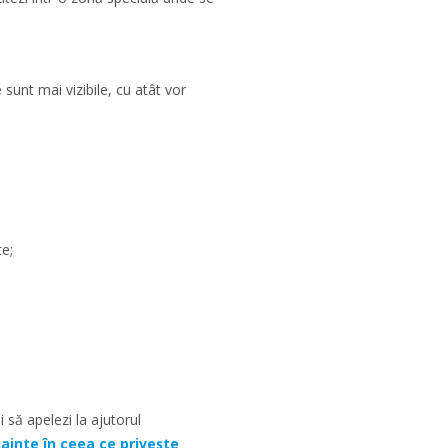
sunt mai vizibile, cu atât vor
e;
 să apelezi la ajutorul
înainte în ceea ce privește