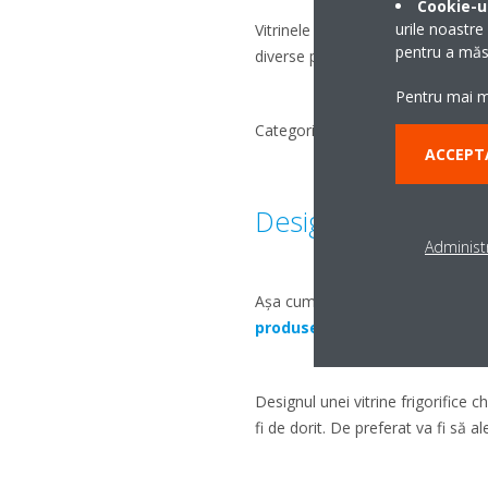
Cookie-ur
urile noastre
Vitrinele frigorifice orizontale,
pentru a măsu
diverse produse de patiserie. În 
Pentru mai mu
Categoric, nu uita să iei în calcul
ACCEPT
Designul vitrinei
Administr
Așa cum spuneam și în introducere
produsele Daikin
pun accent atâ
Designul unei vitrine frigorifice 
fi de dorit. De preferat va fi să a