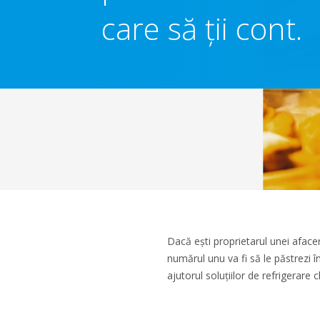
care să ţii cont.
Dacă ești proprietarul unei aface
numărul unu va fi să le păstrezi 
ajutorul soluțiilor de refrigerare c