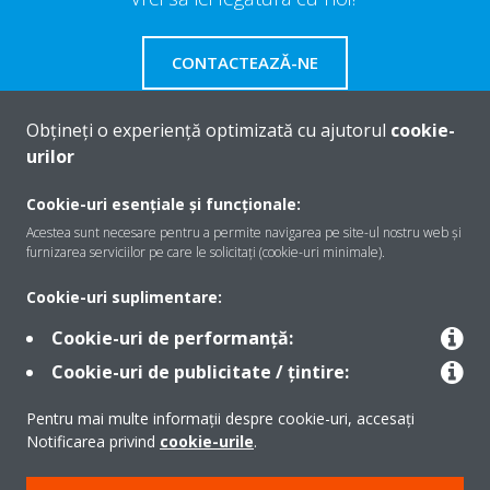
CONTACTEAZĂ-NE
Obțineți o experiență optimizată cu ajutorul
cookie-
urilor
Despre Daikin
Cookie-uri esențiale și funcționale:
Acestea sunt necesare pentru a permite navigarea pe site-ul nostru web și
furnizarea serviciilor pe care le solicitați (cookie-uri minimale).
Soluţii
Cookie-uri suplimentare:
Cookie-uri de performanță:
Contact
Cookie-uri de publicitate / țintire:
Pentru mai multe informații despre cookie-uri, accesați
Produse
Notificarea privind
cookie-urile
.