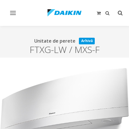
Comutare
Comu
navigare
căut
Unitate de perete
Arhivă
FTXG-LW / MXS-F