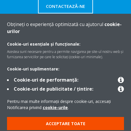
CONTACTEAZĂ-NE
Obțineți o experiență optimizată cu ajutorul
cookie-
urilor
Despre Daikin
Cookie-uri esențiale și funcționale:
Acestea sunt necesare pentru a permite navigarea pe site-ul nostru web și
furnizarea serviciilor pe care le solicitați (cookie-uri minimale).
Soluţii
Cookie-uri suplimentare:
Cookie-uri de performanță:
Contact
Cookie-uri de publicitate / țintire:
Pentru mai multe informații despre cookie-uri, accesați
Produse
Notificarea privind
cookie-urile
.
ACCEPTARE TOATE
Copyright © Daikin