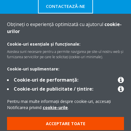
CONTACTEAZĂ-NE
Obțineți o experiență optimizată cu ajutorul
cookie-
urilor
Despre Daikin
Cookie-uri esențiale și funcționale:
Acestea sunt necesare pentru a permite navigarea pe site-ul nostru web și
furnizarea serviciilor pe care le solicitați (cookie-uri minimale).
Soluţii
Cookie-uri suplimentare:
Cookie-uri de performanță:
Contact
Cookie-uri de publicitate / țintire:
Pentru mai multe informații despre cookie-uri, accesați
Produse
Notificarea privind
cookie-urile
.
ACCEPTARE TOATE
Copyright © Daikin