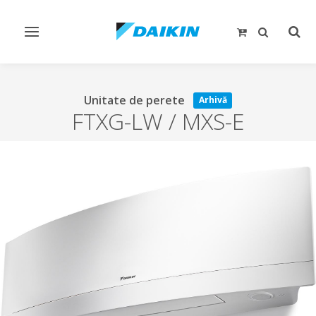
Comutare
Comu
navigare
căut
Unitate de perete
Arhivă
FTXG-LW / MXS-E