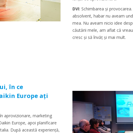
DVI
: Schimbarea și provocarea. 
absolvent, habar nu aveam unde
mea. Nu aveam nicio idee despre
căutării mele, am aflat că vre
cresc și să învăț și mai mult.
i, în ce
ikin Europe ați
t în aprovizionare, marketing
 Daikin Europe, apoi planificare
 Italia. După această experiență,