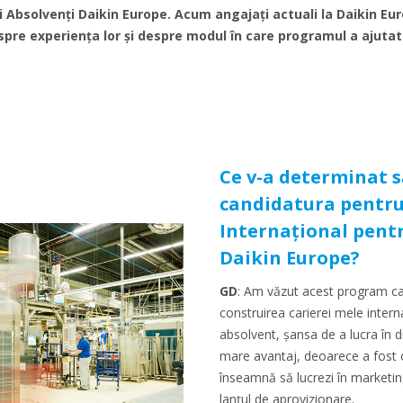
i Absolvenți Daikin Europe. Acum angajați actuali la Daikin Eur
spre experiența lor și despre modul în care programul a ajutat l
Ce v-a determinat s
candidatura pentr
Internațional pentr
Daikin Europe?
GD
: Am văzut acest program ca
construirea carierei mele inter
absolvent, șansa de a lucra în 
mare avantaj, deoarece a fost 
înseamnă să lucrezi în marketing
lanțul de aprovizionare.