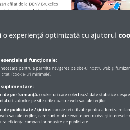
ri afiliat de la DENV Bruxelles
adrul departamentului lor de
naționale.
unătățirea producției, apoi m-
i o experiență optimizată cu ajutorul
coo
ri, urmată de Planificarea
entrul de Asigurare a Calității din
 esențiale și funcționale:
necesare pentru a permite navigarea pe site-ul nostru web și furnizare
icitați (cookie-uri minimale).
 suplimentare:
ri de performanță:
cookie-uri care colectează date statistice despre t
Există un proiect sp
l utilizatorilor pe site-urile noastre web sau ale terților
lucrat și de care su
i de publicitate / țintire:
cookie-uri utilizate pentru a furniza recla
mândru?
 web sau ale terților, care sunt mai relevante pentru dvs. și interesele d
ra eficiența campaniilor noastre de publicitate
GD:
În modulul meu pentru plani