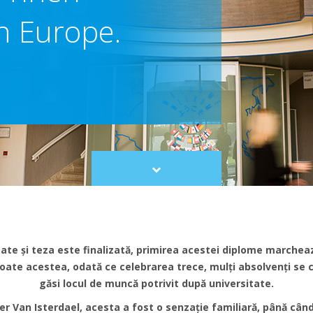
in Europe.
Scroll
to
content
zate și teza este finalizată, primirea acestei diplome marcheaz
toate acestea, odată ce celebrarea trece, mulți absolvenți se
găsi locul de muncă potrivit după universitate.
er Van Isterdael, acesta a fost o senzație familiară, până câ