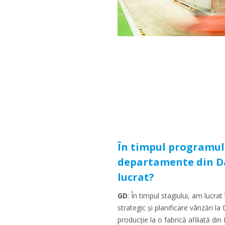
În timpul programulu
departamente din Da
lucrat?
GD
: În timpul stagiului, am lucra
strategic și planificare vânzări la
producție la o fabrică afiliată din