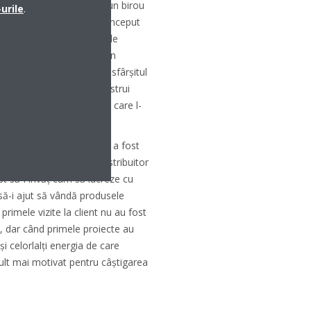
e Access pentru a ajuta un birou
urile
.
ocesul bugetar. Când am început
e Access. Dar șeful meu de
dere deplină în mine și în
eput de la 0, dar până la sfârșitul
merg la Dubai pentru a instrui
or despre instrumentul pe care l-
xtraordinară!
ă de satisfacții provocare a fost
ea vreme, am atras un distribuitor
st să-i învăț cum să lucreze cu
să-i ajut să vândă produsele
 primele vizite la client nu au fost
i, dar când primele proiecte au
și celorlalți energia de care
lt mai motivat pentru câștigarea