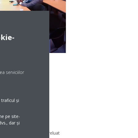
kie-
a serviciilor
raficul și
ecial la care ați
nteți cel mai
me pe site-
vs., dar și
ficarea vânzărilor, am preluat