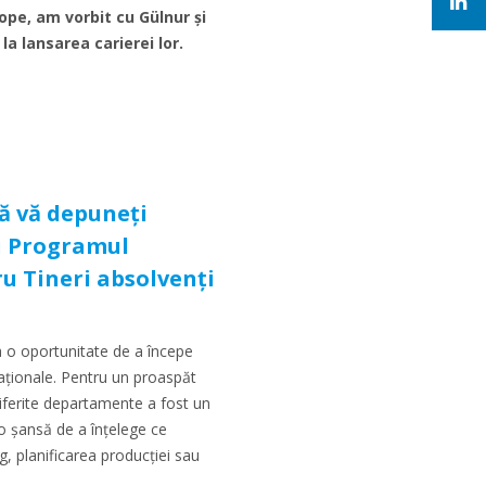
ope, am vorbit cu Gülnur și
a lansarea carierei lor.
ă vă depuneți
u Programul
u Tineri absolvenți
 o oportunitate de a începe
naționale. Pentru un proaspăt
diferite departamente a fost un
o șansă de a înțelege ce
, planificarea producției sau