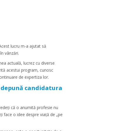
Acest lucru m-a ajutat să
în vânzări.
mea actuală, lucrez cu diverse
rită acestui program, cunosc
ntinuare de expertiza lor.
și depună candidatura
 credeți că o anumită profesie nu
teți face o idee despre viață de „pe