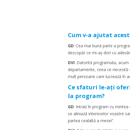
Cum v-a ajutat acest
GD
: Cea mai bună parte a program
descopăr ce mi-aș dori cu adevăra
DVI
: Datorită programului, acum l
departamente, ceea ce necesită o
mult persoane care lucrează în ac
Ce sfaturi le-ați ofe
la program?
GD
: Intrați în program cu mintea 
se aliniază intereselor voastre sau
partea cealaltă a mesei”.