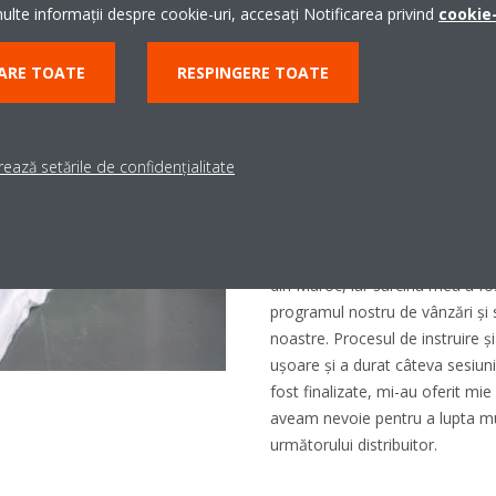
sarcina de a crea o bază de dat
lte informații despre cookie-uri, accesați Notificarea privind
cookie-
afiliat să-și îmbunătățească pr
proiectul, nu știam nimic despr
ARE TOATE
RESPINGERE TOATE
atunci, Tom Demeire, avea încre
abilitățile mele. Poate că am înc
programului am fost invitat să 
ează setările de confidențialitate
echipa de planificare a vânzăril
am creat. A fost o experiență e
DVI
: Cea mai interesantă și plin
în consultanță în vânzări. La ac
din Maroc, iar sarcina mea a fo
programul nostru de vânzări și 
noastre. Procesul de instruire și
ușoare și a durat câteva sesiun
fost finalizate, mi-au oferit mie 
aveam nevoie pentru a lupta mu
următorului distribuitor.