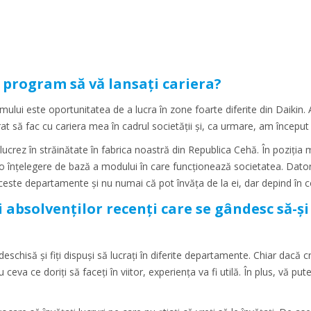
 program să vă lansați cariera?
ului este oportunitatea de a lucra în zone foarte diferite din Daikin. 
t să fac cu cariera mea în cadrul societății și, ca urmare, am început 
ucrez în străinătate în fabrica noastră din Republica Cehă. În poziția 
 înțelegere de bază a modului în care funcționează societatea. Dato
este departamente și nu numai că pot învăța de la ei, dar depind în co
ri absolvenților recenți care se gândesc să-
deschisă și fiți dispuși să lucrați în diferite departamente. Chiar dacă
 ceva ce doriți să faceți în viitor, experiența va fi utilă. În plus, vă pu