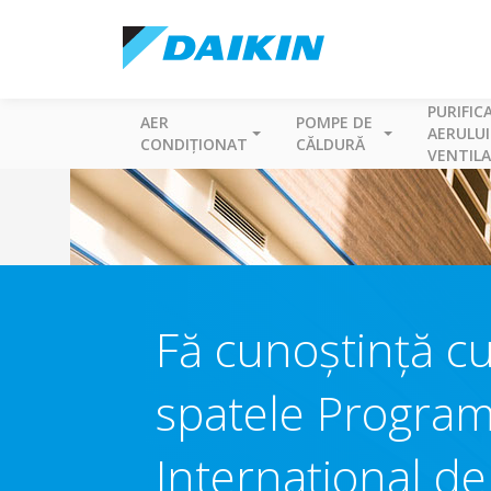
PURIFIC
AER
POMPE DE
AERULUI
CONDIȚIONAT
CĂLDURĂ
VENTILA
Fă cunoștință cu
spatele Program
Internațional de