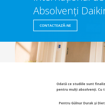
Absolvenți Daik
CONTACTEAZĂ-NE
Odată ce studiile sunt finali
pentru mulți absolvenți. Cu 
Pentru Gülnur Durak și Diet