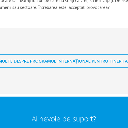
vocare să învățați lucruri pe care nu știați că vreți să le învățați. De 
omenii sau sectoare. Întrebarea este: acceptați provocarea?
MULTE DESPRE PROGRAMUL INTERNAȚIONAL PENTRU TINERII 
Ai nevoie de suport?