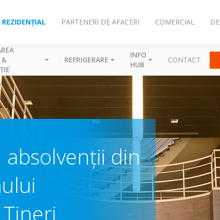
REZIDENȚIAL
PARTENERI DE AFACERI
COMERCIAL
DE
AREA
INFO
 &
REFRIGERARE
CONTACT
HUB
ȚIE
 absolvenții din
ului
 Tineri