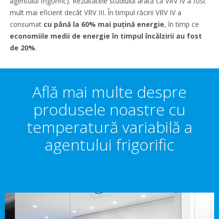
agentului frigorific). Rezultatele studiului arată că VRV IV a fost
mult mai eficient decât VRV III. În timpul răcirii VRV IV a
consumat
cu până la 60% mai puțină energie
, în timp ce
economiile medii de energie în timpul încălzirii au fost
de 20%
.
Află mai multe despre
produsele noastre cu
temperatură variabilă a
agentului frigorific