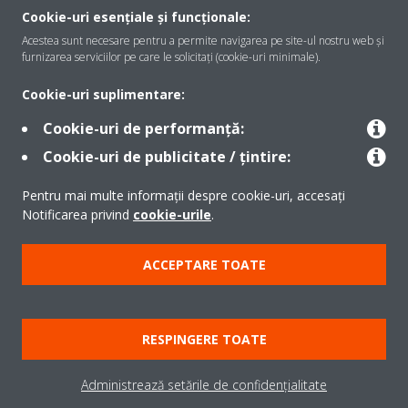
Despre Daikin
Cookie-uri esențiale și funcționale:
Acestea sunt necesare pentru a permite navigarea pe site-ul nostru web și
furnizarea serviciilor pe care le solicitați (cookie-uri minimale).
Soluţii
Cookie-uri suplimentare:
Cookie-uri de performanță:
Contact
Cookie-uri de publicitate / țintire:
Pentru mai multe informații despre cookie-uri, accesați
Produse
Notificarea privind
cookie-urile
.
ACCEPTARE TOATE
Copyright © Daikin
Notă legală
Cookie Notice
Politica de protecție a datelor
RESPINGERE TOATE
Etica corporativă
Termeni şi condiţii
Data Act
Administrează setările de confidențialitate