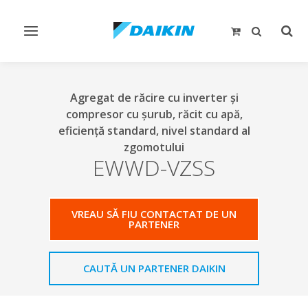
Comutare
Comu
navigare
căut
Agregat de răcire cu inverter şi
compresor cu şurub, răcit cu apă,
eficienţă standard, nivel standard al
zgomotului
EWWD-VZSS
VREAU SĂ FIU CONTACTAT DE UN
PARTENER
CAUTĂ UN PARTENER DAIKIN