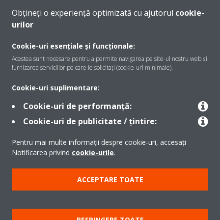
Obțineți o experiență optimizată cu ajutorul
cookie-
urilor
Despre Daikin
Cookie-uri esențiale și funcționale:
Acestea sunt necesare pentru a permite navigarea pe site-ul nostru web și
furnizarea serviciilor pe care le solicitați (cookie-uri minimale).
Soluţii
Cookie-uri suplimentare:
Cookie-uri de performanță:
Contact
Cookie-uri de publicitate / țintire:
Pentru mai multe informații despre cookie-uri, accesați
Produse
Notificarea privind
cookie-urile
.
ACCEPTARE TOATE
Copyright © Daikin
Notă legală
Cookie Notice
Politica de protecție a datelor
RESPINGERE TOATE