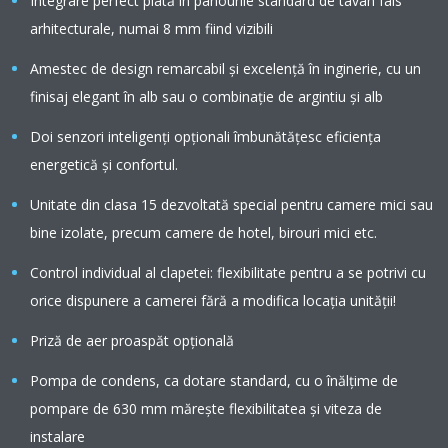
Integrare perfect plată în panourile standard de tavan fals
arhitecturale, numai 8 mm fiind vizibili
Amestec de design remarcabil şi excelenţă în inginerie, cu un
finisaj elegant în alb sau o combinaţie de argintiu şi alb
Doi senzori inteligenţi opţionali îmbunătăţesc eficienţa
energetică şi confortul.
Unitate din clasa 15 dezvoltată special pentru camere mici sau
bine izolate, precum camere de hotel, birouri mici etc.
Control individual al clapetei: flexibilitate pentru a se potrivi cu
orice dispunere a camerei fără a modifica locaţia unităţii!
Priză de aer proaspăt opţională
Pompa de condens, ca dotare standard, cu o înălţime de
pompare de 630 mm măreşte flexibilitatea şi viteza de
instalare