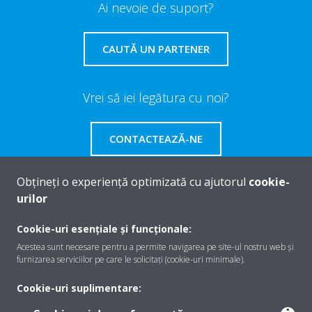
Ai nevoie de suport?
CAUTĂ UN PARTENER
Vrei să iei legătura cu noi?
CONTACTEAZĂ-NE
Obțineți o experiență optimizată cu ajutorul
cookie-
urilor
Despre Daikin
Cookie-uri esențiale și funcționale:
Acestea sunt necesare pentru a permite navigarea pe site-ul nostru web și
furnizarea serviciilor pe care le solicitați (cookie-uri minimale).
Soluţii
Cookie-uri suplimentare: