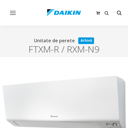
Comutare
Comu
navigare
căut
Unitate de perete
Arhivă
FTXM-R / RXM-N9