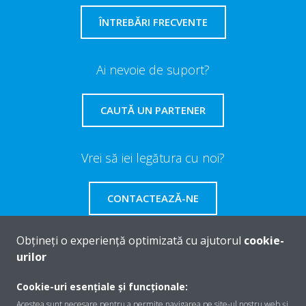
ÎNTREBĂRI FRECVENTE
Ai nevoie de suport?
CAUTĂ UN PARTENER
Vrei să iei legătura cu noi?
CONTACTEAZĂ-NE
Obțineți o experiență optimizată cu ajutorul
cookie-
urilor
Despre Daikin
Cookie-uri esențiale și funcționale:
Acestea sunt necesare pentru a permite navigarea pe site-ul nostru web și