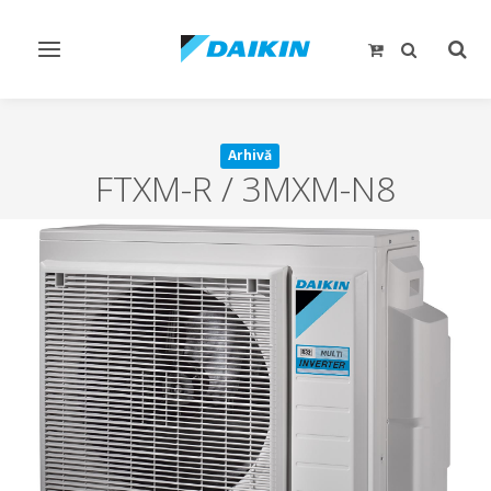
Comutare
Comu
navigare
căut
Arhivă
FTXM-R / 3MXM-N8