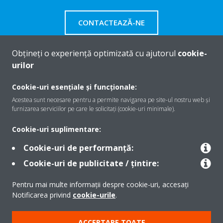
CONTACTEAZĂ-NE
Obțineți o experiență optimizată cu ajutorul
cookie-
urilor
Despre Daikin
Cookie-uri esențiale și funcționale:
Acestea sunt necesare pentru a permite navigarea pe site-ul nostru web și
furnizarea serviciilor pe care le solicitați (cookie-uri minimale).
Soluţii
Cookie-uri suplimentare:
Cookie-uri de performanță:
Contact
Cookie-uri de publicitate / țintire:
Pentru mai multe informații despre cookie-uri, accesați
Produse
Notificarea privind
cookie-urile
.
ACCEPTARE TOATE