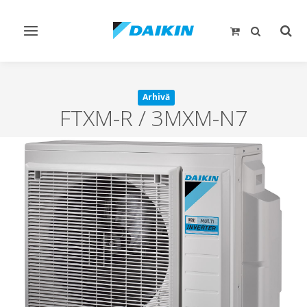
Comutare
Comu
navigare
căut
Arhivă
FTXM-R / 3MXM-N7