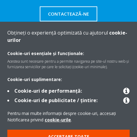
CONTACTEAZĂ-NE
Obțineți o experiență optimizată cu ajutorul
cookie-
urilor
Despre Daikin
Cookie-uri esențiale și funcționale:
Acestea sunt necesare pentru a permite navigarea pe site-ul nostru web și
furnizarea serviciilor pe care le solicitați (cookie-uri minimale).
Soluţii
Cookie-uri suplimentare:
Cookie-uri de performanță:
Contact
Cookie-uri de publicitate / țintire:
Pentru mai multe informații despre cookie-uri, accesați
Produse
Notificarea privind
cookie-urile
.
ACCEPTARE TOATE