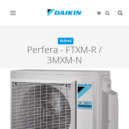
Comutare
Comu
navigare
căut
Arhivă
Perfera
-
FTXM-R /
3MXM-N