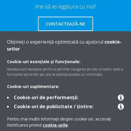
Vrei să iei legătura cu noi?
CONTACTEAZĂ-NE
Obțineți o experiență optimizată cu ajutorul
cookie-
urilor
Despre Daikin
Cookie-uri esențiale și funcționale:
Acestea sunt necesare pentru a permite navigarea pe site-ul nostru web și
furnizarea serviciilor pe care le solicitați (cookie-uri minimale).
Soluţii
Cookie-uri suplimentare:
Cookie-uri de performanță:
Contact
Cookie-uri de publicitate / țintire:
Pentru mai multe informații despre cookie-uri, accesați
Produse
Notificarea privind
cookie-urile
.