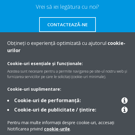
Vrei să iei legătura cu noi?
CONTACTEAZĂ-NE
Obțineți o experiență optimizată cu ajutorul
cookie-
urilor
Despre Daikin
Cookie-uri esențiale și funcționale:
Acestea sunt necesare pentru a permite navigarea pe site-ul nostru web și
furnizarea serviciilor pe care le solicitați (cookie-uri minimale).
Soluţii
Cookie-uri suplimentare:
Cookie-uri de performanță:
Contact
Cookie-uri de publicitate / țintire:
Pentru mai multe informații despre cookie-uri, accesați
Produse
Notificarea privind
cookie-urile
.