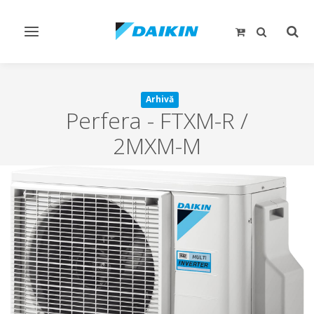
Comutare
Comu
navigare
căut
Arhivă
Perfera
-
FTXM-R /
2MXM-M