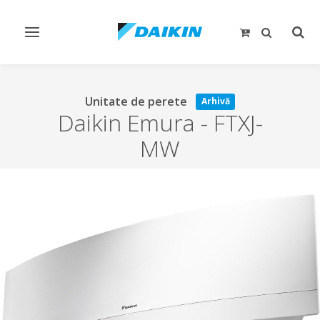
Comutare
Comu
navigare
căut
Unitate de perete
Arhivă
Daikin Emura
-
FTXJ-
MW