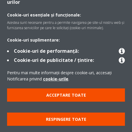
urilor
Despre Daikin
Cookie-uri esențiale și funcționale:
Acestea sunt necesare pentru a permite navigarea pe site-ul nostru web și
furnizarea serviciilor pe care le solicitați (cookie-uri minimale).
Soluţii
Cookie-uri suplimentare:
Cookie-uri de performanță:
Contact
Cookie-uri de publicitate / țintire:
Pentru mai multe informații despre cookie-uri, accesați
Produse
Notificarea privind
cookie-urile
.
ACCEPTARE TOATE
Copyright © Daikin
Notă legală
Cookie Notice
Politica de protecție a datelor
RESPINGERE TOATE
Etica corporativă
Termeni şi condiţii
Data Act