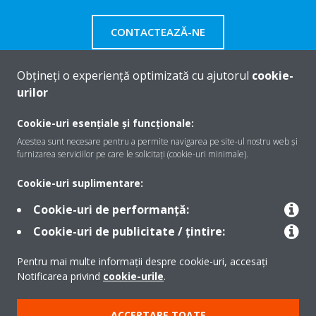
CONTACTEAZĂ-NE
Obțineți o experiență optimizată cu ajutorul
cookie-
urilor
Despre Daikin
Cookie-uri esențiale și funcționale:
Acestea sunt necesare pentru a permite navigarea pe site-ul nostru web și
furnizarea serviciilor pe care le solicitați (cookie-uri minimale).
Soluţii
Cookie-uri suplimentare:
Cookie-uri de performanță:
Contact
Cookie-uri de publicitate / țintire:
Pentru mai multe informații despre cookie-uri, accesați
Produse
Notificarea privind
cookie-urile
.
ACCEPTARE TOATE