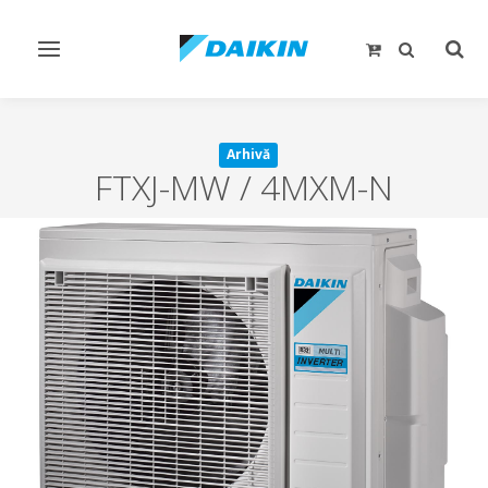
Comutare
Comu
navigare
căut
Arhivă
FTXJ-MW / 4MXM-N