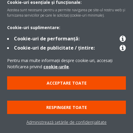
Cookie-uri esențiale și funcționale:
Acestea sunt necesare pentru a permite navigarea pe site-ul nostru web și
furnizarea serviciilor pe care le solicitați (cookie-uri minimale).
Soluţii
Cookie-uri suplimentare:
Cookie-uri de performanță:
Contact
Cookie-uri de publicitate / țintire:
Pentru mai multe informații despre cookie-uri, accesați
Produse
Notificarea privind
cookie-urile
.
ACCEPTARE TOATE
Copyright © Daikin
Notă legală
Cookie Notice
Politica de protecție a datelor
RESPINGERE TOATE
Etica corporativă
Termeni şi condiţii
Data Act
Administrează setările de confidențialitate