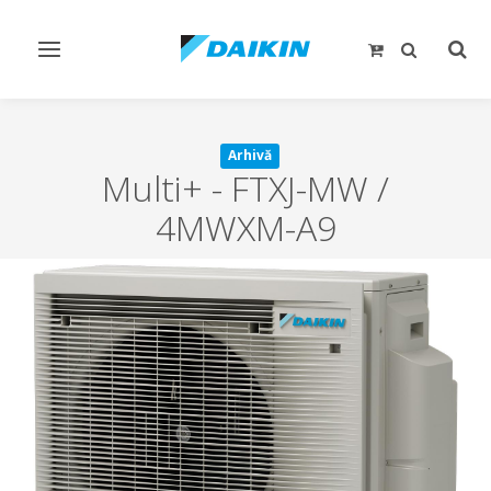
Comutare
Comu
navigare
căut
Arhivă
Multi+
-
FTXJ-MW /
4MWXM-A9