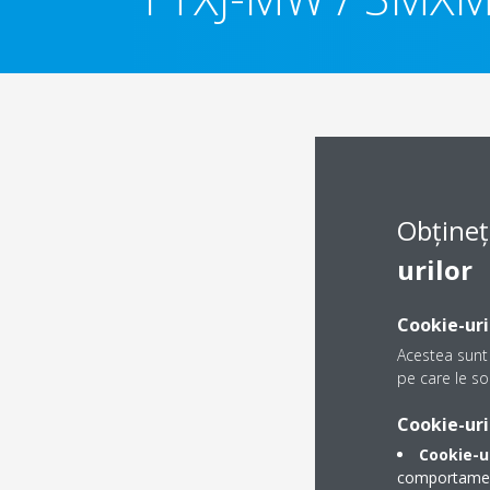
Obțineț
urilor
Cookie-uri
Acestea sunt 
pe care le sol
Cookie-uri
Cookie-u
comportamentu