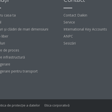
ru casa ta
Contact Daikin
l
Service
ri şi clădiri de mari dimensiuni
International Key Accounts
 liber
ANPC
luri
Sesizări
re de proces
re infrastructură
igerare
igerare pentru transport
itica de protecție a datelor
Etica corporativă