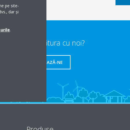
me pe site-
vs., dar și
urile
.
Vrei să iei legătura cu noi?
CONTACTEAZĂ-NE
Produse