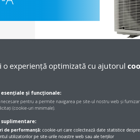
i o experiență optimizată cu ajutorul
coo
 esențiale și funcționale:
necesare pentru a permite navigarea pe site-ul nostru web și furnizare
icitați (cookie-uri minimale).
Documentaţie
 suplimentare:
ri de performanță:
cookie-uri care colectează date statistice despre t
Sorry, we could not find any documents.
l utilizatorilor pe site-urile noastre web sau ale terților