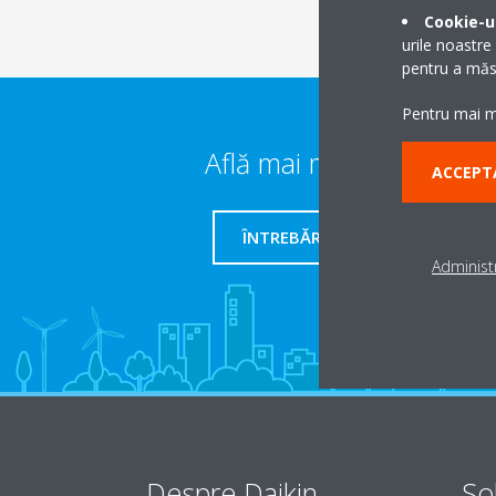
Cookie-ur
urile noastre
pentru a măsu
Pentru mai mu
Află mai multe detalii
ACCEPT
ÎNTREBĂRI FRECVENTE
Administr
Despre Daikin
Sol