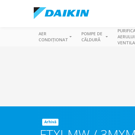
PURIFIC
AER
POMPE DE
AERULUI
CONDIȚIONAT
CĂLDURĂ
VENTILA
Arhivă
FTXJ-MW / 3MXM