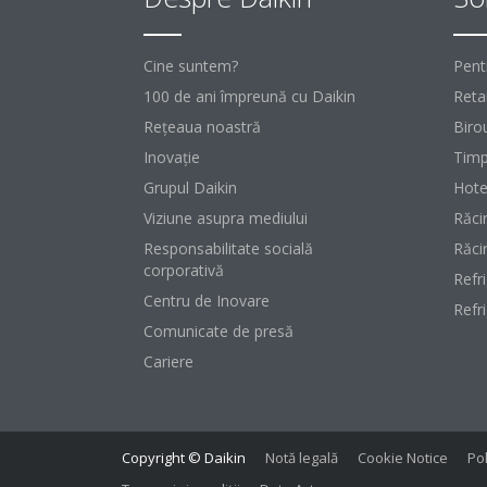
Cine suntem?
Pent
100 de ani împreună cu Daikin
Retai
Reţeaua noastră
Birou
Inovaţie
Timp
Grupul Daikin
Hote
Viziune asupra mediului
Răci
Responsabilitate socială
Răci
corporativă
Refr
Centru de Inovare
Refr
Comunicate de presă
Cariere
Copyright © Daikin
Notă legală
Cookie Notice
Pol