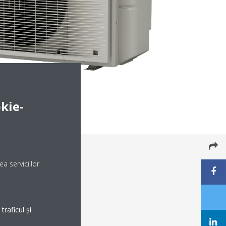
kie-
a serviciilor
raficul și