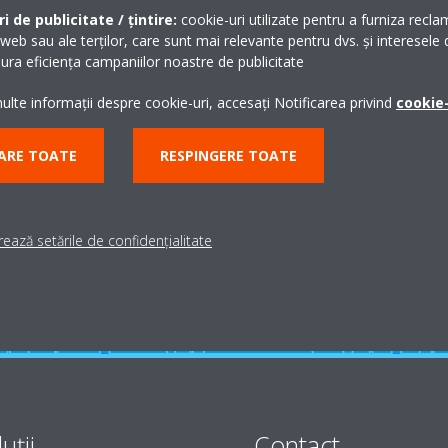
i de publicitate / țintire:
cookie-uri utilizate pentru a furniza recla
 web sau ale terților, care sunt mai relevante pentru dvs. și interesele d
ra eficiența campaniilor noastre de publicitate
lte informații despre cookie-uri, accesați Notificarea privind
cookie-
Ai nevoie de suport?
ARE TOATE
RESPINGERE TOATE
CAUTĂ UN PARTENER
ează setările de confidențialitate
uţii
Contact