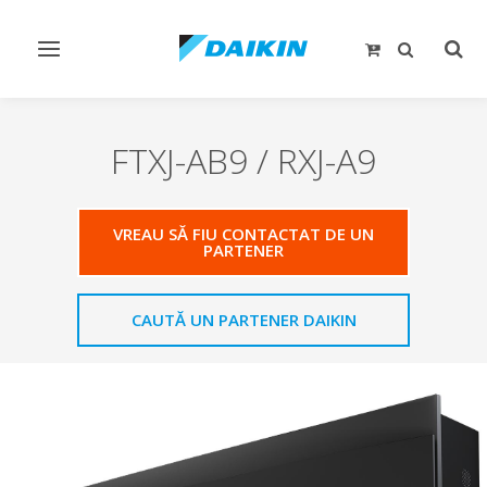
Comutare
Comu
navigare
căut
FTXJ-AB9 / RXJ-A9
VREAU SĂ FIU CONTACTAT DE UN
PARTENER
CAUTĂ UN PARTENER DAIKIN