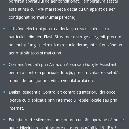
pornirea aparatului de aer condiționat. Temperatura setată
este atinsă cu 14% mai repede decât cu un aparat de aer
condiționat normal (numai pereche)
Utilizând electroni pentru a declanșa reacții chimice cu
particulele din aer, Flash Streamer distruge alergenii, precum
polenul și fungii și elimină mirosurile deranjante, furnizând un
aer mai sănătos și mai curat
Comandă vocală prin Amazon Alexa sau Google Assistant
pentru a controla principale funcții, precum valoarea setată,
modul de funcționare, viteza ventilatorului etc.
Daikin Residential Controller: controlați interiorul din orice
locație cu o aplicație prin intermediul rețelei locale sau prin
internet.
Funcţia foarte silenţios: funcţionarea unităţii aproape că nu se
aude. Nivelul presiunii sonore este redus până la 19 dBA. !