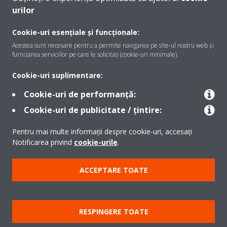
urilor
Despre Daikin
Cookie-uri esențiale și funcționale:
Acestea sunt necesare pentru a permite navigarea pe site-ul nostru web și
furnizarea serviciilor pe care le solicitați (cookie-uri minimale).
Soluţii
Cookie-uri suplimentare:
Cookie-uri de performanță:
Contact
Cookie-uri de publicitate / țintire:
Pentru mai multe informații despre cookie-uri, accesați
Produse
Notificarea privind
cookie-urile
.
ACCEPTARE TOATE
Copyright © Daikin
Notă legală
Cookie Notice
Politica de protecție a datelor
RESPINGERE TOATE
Etica corporativă
Termeni şi condiţii
Data Act