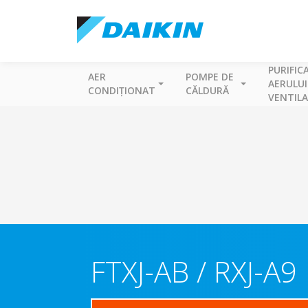
PURIFIC
AER
POMPE DE
AERULUI
CONDIȚIONAT
CĂLDURĂ
VENTILA
FTXJ-AB / RXJ-A9