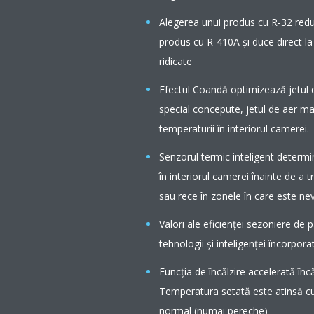
Alegerea unui produs cu R-32 red
produs cu R-410A şi duce direct la
ridicate
Efectul Coandă optimizează jetul d
special concepute, jetul de aer mai
temperaturii în interiorul camerei.
Senzorul termic inteligent determi
în interiorul camerei înainte de a 
sau rece în zonele în care este nev
Valori ale eficienţei sezoniere de p
tehnologii şi inteligenţei încorpora
Funcția de încălzire accelerată înc
Temperatura setată este atinsă c
normal (numai pereche)