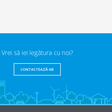
Vrei să iei legătura cu noi?
CONTACTEAZĂ-NE