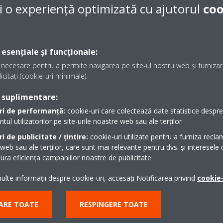
Efectul Coandă - răci
i o experiență optimizată cu ajutorul
coo
t fi conectate la o singură unitate
Efectul Coandă optimizeaz
ităţi diferite. Toate unităţile
utilizarea unor fante spec
ividual în cadrul aceluiaşi mod de
conturat permite distribui
 esențiale și funcționale:
interiorul camerei.
necesare pentru a permite navigarea pe site-ul nostru web și furnizare
icitați (cookie-uri minimale).
Funcţionare garantat
 suplimentare:
tul de aer în modul încălzire.
Daikin Altherma este adec
cial concepute, jetul de aer mai
ri de performanță:
cookie-uri care colectează date statistice despre t
pe durata condiţiilor de 
l utilizatorilor pe site-urile noastre web sau ale terților
irea mai eficientă a temperaturii
funcţionare de până la -
i de publicitate / țintire:
cookie-uri utilizate pentru a furniza recla
 web sau ale terților, care sunt mai relevante pentru dvs. și interesele d
ra eficiența campaniilor noastre de publicitate
Aplicație Onecta
termină temperatura actuală din
Controlați climatul interi
lte informații despre cookie-uri, accesați Notificarea privind
cookie-
form în interiorul camerei înainte
sau tabletă
ARE TOATE
RESPINGERE TOATE
de aer care direcţionează aerului
e este nevoie.