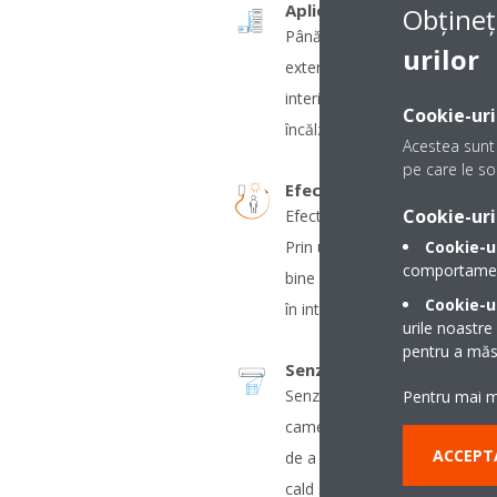
Aplicaţii multi model
Obțineț
Până la 5 unităţi interioare po
urilor
exterioară, chiar dacă au capac
interioare pot fi acţionate ind
Cookie-uri
încălzire sau răcire.
Acestea sunt 
pe care le sol
Efectul Coandă - încălzire
Cookie-uri
Efectul Coandă optimizează je
Prin utilizarea unor fante spe
Cookie-u
comportamentu
bine conturat permite distribu
Cookie-ur
în interiorul camerei.
urile noastre
pentru a măsu
Senzor termic inteligent
Senzorul termic inteligent de
Pentru mai mu
cameră şi distribuie aerul uni
ACCEPT
de a trece la un model de jet 
cald sau rece în zonele în car