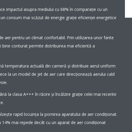
uce impactul asupra mediului cu 68% în comparaţie cu un
 un consum mai scăzut de energie graţie eficienţei energetice
e aer pentru un climat confortabil. Prin utilizarea unor fante
 bine conturat permite distribuirea mai eficientă a
nă temperatura actuală din cameră și distribuie aerul uniform
trece la un model de jet de aer care direcționează aerului cald
oie.
ână la clasa A+++ în răcire şi încălzire graţie celei mai recente
te.
ălzește rapid locuința la pornirea aparatului de aer condiționat.
u 14% mai repede decât cu un aparat de aer condiționat