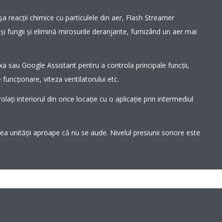
șa reacții chimice cu particulele din aer, Flash Streamer
și fungii și elimină mirosurile deranjante, furnizând un aer mai
sau Google Assistant pentru a controla principale funcții,
uncționare, viteza ventilatorului etc.
olați interiorul din orice locație cu o aplicație prin intermediul
rea unităţii aproape că nu se aude. Nivelul presiunii sonore este