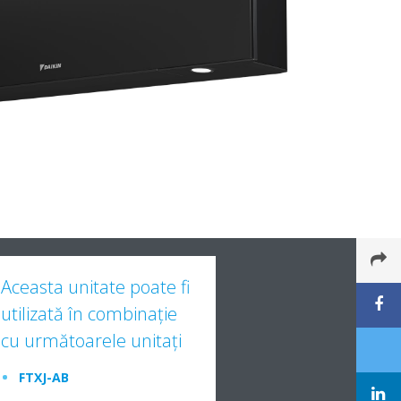
Aceasta unitate poate fi
utilizată în combinaţie
cu următoarele unitaţi
FTXJ-AB