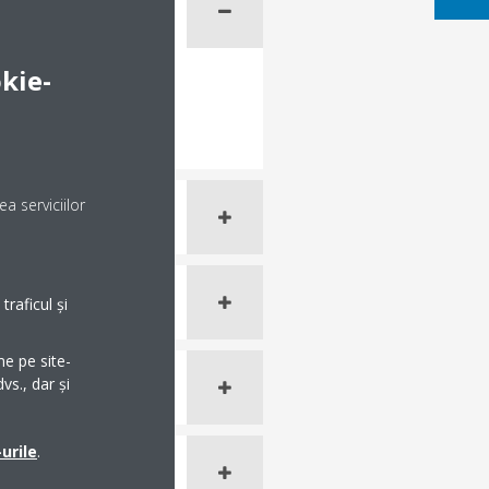
kie-
a serviciilor
raficul și
me pe site-
vs., dar și
urile
.