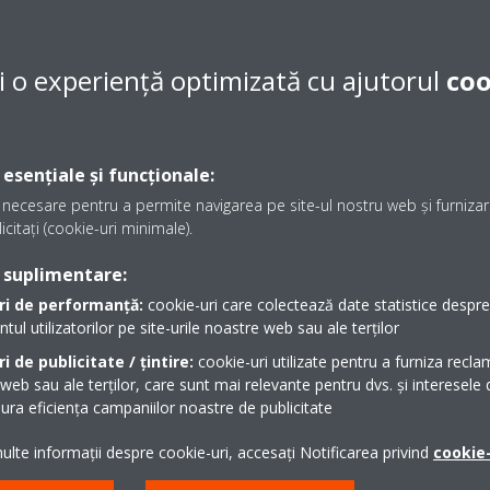
i o experiență optimizată cu ajutorul
coo
ocumente in această categorie
 esențiale și funcționale:
necesare pentru a permite navigarea pe site-ul nostru web și furnizare
icitați (cookie-uri minimale).
 suplimentare:
te
ri de performanță:
cookie-uri care colectează date statistice despre t
l utilizatorilor pe site-urile noastre web sau ale terților
i de publicitate / țintire:
cookie-uri utilizate pentru a furniza recla
 web sau ale terților, care sunt mai relevante pentru dvs. și interesele d
ra eficiența campaniilor noastre de publicitate
lte informații despre cookie-uri, accesați Notificarea privind
cookie-
service