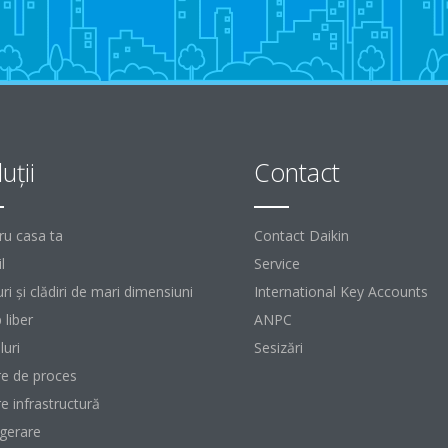
uţii
Contact
ru casa ta
Contact Daikin
l
Service
ri şi clădiri de mari dimensiuni
International Key Accounts
 liber
ANPC
luri
Sesizări
re de proces
re infrastructură
igerare