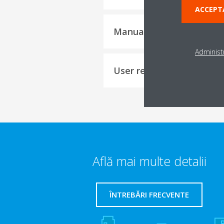
ACCEPT
Manual de operare
Administr
User reference guide
Află mai multe detalii
ÎNTREBĂRI FRECVENTE