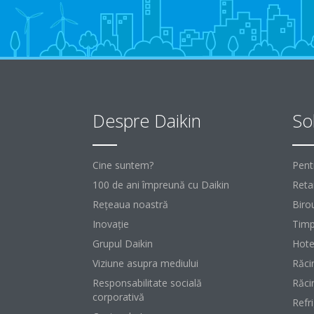
Despre Daikin
Sol
Cine suntem?
Pent
100 de ani împreună cu Daikin
Retai
Reţeaua noastră
Birou
Inovaţie
Timp
Grupul Daikin
Hote
Viziune asupra mediului
Răci
Responsabilitate socială
Răci
corporativă
Refr