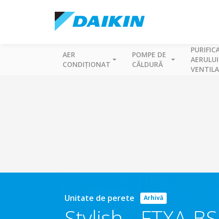
PURIFIC
AER
POMPE DE
AERULUI
CONDIȚIONAT
CĂLDURĂ
VENTILA
Unitate de perete
Arhivă
Stylish
-
FTXA-BS