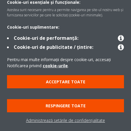
Cookie-uri esențiale și funcționale:
Acestea sunt necesare pentru a permite navigarea pe site-ul nostru web și
furnizarea serviciilor pe care le solicitați (cookie-uri minimale).
Soluţii
Cookie-uri suplimentare:
Cookie-uri de performanță:
Contact
Cookie-uri de publicitate / țintire:
Pentru mai multe informații despre cookie-uri, accesați
Produse
Notificarea privind
cookie-urile
.
ACCEPTARE TOATE
Copyright © Daikin
Notă legală
Cookie Notice
Politica de protecție a datelor
RESPINGERE TOATE
Etica corporativă
Termeni şi condiţii
Data Act
Administrează setările de confidențialitate