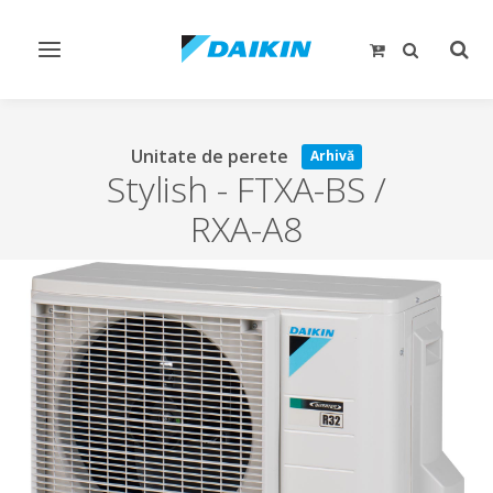
Comutare
Comu
navigare
căut
Unitate de perete
Arhivă
Stylish
-
FTXA-BS /
RXA-A8