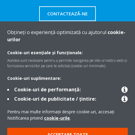
CONTACTEAZĂ-NE
Obțineți o experiență optimizată cu ajutorul
cookie-
urilor
Despre Daikin
Cookie-uri esențiale și funcționale:
Acestea sunt necesare pentru a permite navigarea pe site-ul nostru web și
furnizarea serviciilor pe care le solicitați (cookie-uri minimale).
Soluţii
Cookie-uri suplimentare:
Cookie-uri de performanță:
Contact
Cookie-uri de publicitate / țintire:
Pentru mai multe informații despre cookie-uri, accesați
Produse
Notificarea privind
cookie-urile
.
ACCEPTARE TOATE