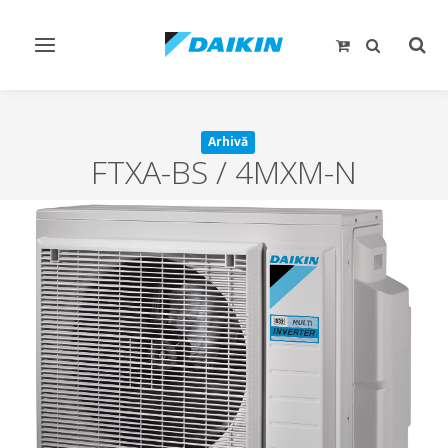
Comutare
Comu
navigare
căut
Arhivă
FTXA-BS / 4MXM-N