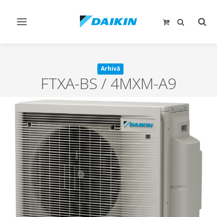
Comutare
Comu
navigare
căut
Arhivă
FTXA-BS / 4MXM-A9