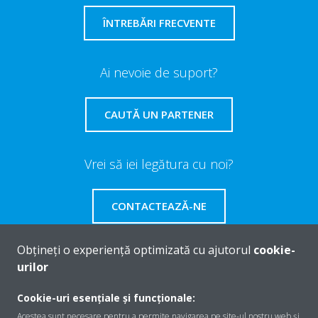
ÎNTREBĂRI FRECVENTE
Ai nevoie de suport?
CAUTĂ UN PARTENER
Vrei să iei legătura cu noi?
CONTACTEAZĂ-NE
Obțineți o experiență optimizată cu ajutorul
cookie-
urilor
Despre Daikin
Cookie-uri esențiale și funcționale:
Acestea sunt necesare pentru a permite navigarea pe site-ul nostru web și