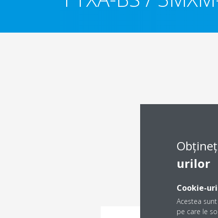
Obțineț
urilor
Cookie-uri
Acestea sunt 
pe care le sol