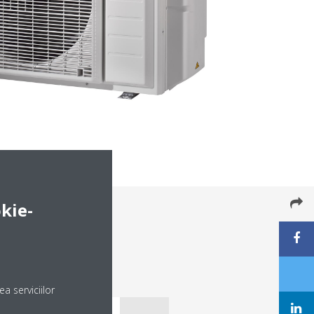
kie-
a serviciilor