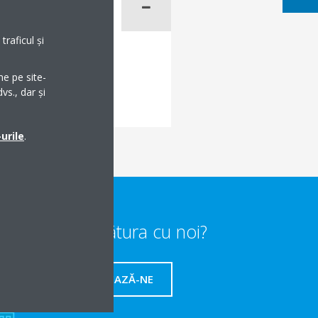
raficul și
me pe site-
vs., dar și
urile
.
Vrei să iei legătura cu noi?
CONTACTEAZĂ-NE