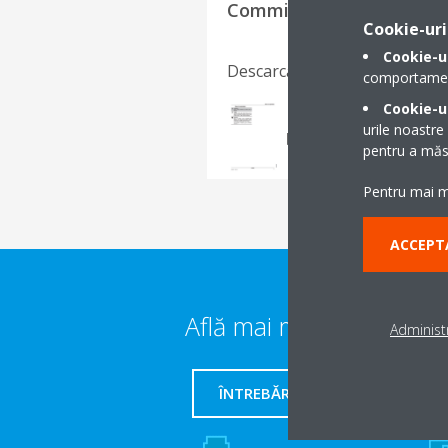
Commissioning Checklist
Cookie-uri
Cookie-u
Descarcă limba
comportamentu
Cookie-ur
Commissioning chec
urile noastre
PDF | 742.13KB
pentru a măsu
Pentru mai mu
ACCEPT
Află mai multe detalii
Administr
ÎNTREBĂRI FRECVENTE