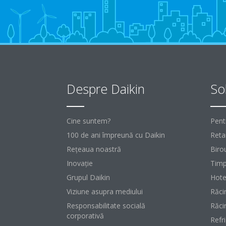
Despre Daikin
Sol
Cine suntem?
Pent
100 de ani împreună cu Daikin
Retai
Reţeaua noastră
Birou
Inovaţie
Timp
Grupul Daikin
Hote
Viziune asupra mediului
Răci
Responsabilitate socială
Răci
corporativă
Refr