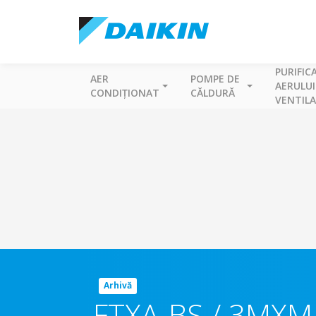
PURIFIC
AER
POMPE DE
AERULUI
CONDIȚIONAT
CĂLDURĂ
VENTILA
Arhivă
FTXA-BS / 3MXM