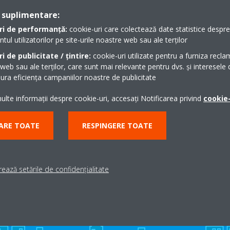
 suplimentare:
ri de performanță:
cookie-uri care colectează date statistice despre t
l utilizatorilor pe site-urile noastre web sau ale terților
i de publicitate / țintire:
cookie-uri utilizate pentru a furniza recla
klist Multi Split_Romanian
 web sau ale terților, care sunt mai relevante pentru dvs. și interesele d
ra eficiența campaniilor noastre de publicitate
lte informații despre cookie-uri, accesați Notificarea privind
cookie-
ARE TOATE
RESPINGERE TOATE
Ai nevoie de suport?
ează setările de confidențialitate
CAUTĂ UN PARTENER