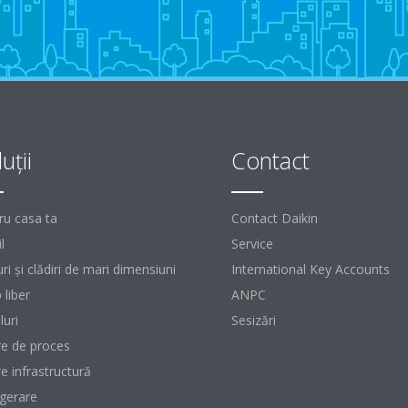
uţii
Contact
ru casa ta
Contact Daikin
l
Service
ri şi clădiri de mari dimensiuni
International Key Accounts
 liber
ANPC
luri
Sesizări
re de proces
re infrastructură
igerare