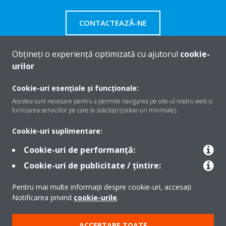
CONTACTEAZĂ-NE
Obțineți o experiență optimizată cu ajutorul
cookie-
urilor
Despre Daikin
Cookie-uri esențiale și funcționale:
Acestea sunt necesare pentru a permite navigarea pe site-ul nostru web și
furnizarea serviciilor pe care le solicitați (cookie-uri minimale).
Soluţii
Cookie-uri suplimentare:
Cookie-uri de performanță:
Contact
Cookie-uri de publicitate / țintire:
Pentru mai multe informații despre cookie-uri, accesați
Produse
Notificarea privind
cookie-urile
.
ACCEPTARE TOATE