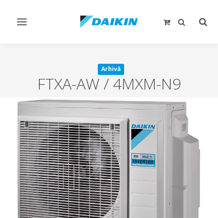
Comutare
Comu
navigare
căut
Arhivă
FTXA-AW / 4MXM-N9