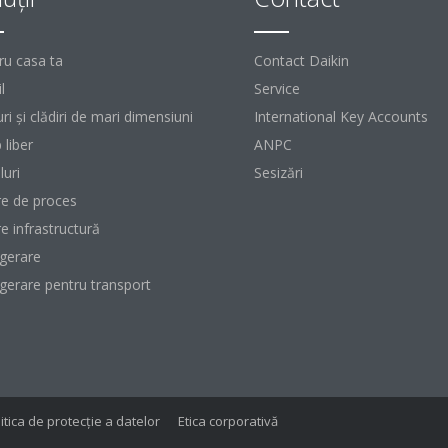
ru casa ta
Contact Daikin
l
Service
ri şi clădiri de mari dimensiuni
International Key Accounts
 liber
ANPC
luri
Sesizări
re de proces
re infrastructură
igerare
igerare pentru transport
itica de protecție a datelor
Etica corporativă