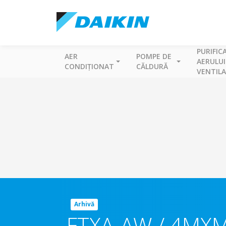
PURIFIC
AER
POMPE DE
AERULUI
CONDIȚIONAT
CĂLDURĂ
VENTILA
Arhivă
FTXA-AW / 4MX