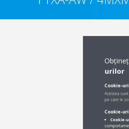
Obțineț
urilor
Cookie-uri
Acestea sunt 
pe care le sol
Cookie-uri
Cookie-u
comportamentu