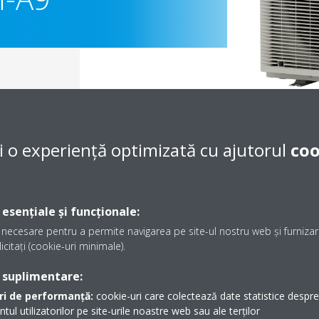
i o experiență optimizată cu ajutorul
coo
 esențiale și funcționale:
necesare pentru a permite navigarea pe site-ul nostru web și furnizare
icitați (cookie-uri minimale).
Documentaţie
 suplimentare:
ri de performanță:
cookie-uri care colectează date statistice despre t
Sorry, we could not find any documents.
l utilizatorilor pe site-urile noastre web sau ale terților