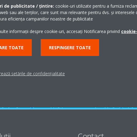
i de publicitate / țintire:
cookie-uri utilizate pentru a furniza recla
 web sau ale terților, care sunt mai relevante pentru dvs. și interesele d
ra eficiența campaniilor noastre de publicitate
lte informații despre cookie-uri, accesați Notificarea privind
cookie-
Ai nevoie de suport?
ARE TOATE
RESPINGERE TOATE
CAUTĂ UN PARTENER
ează setările de confidențialitate
uţii
Contact