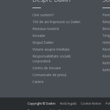
Cine suntem?
Pent
100 de ani împreună cu Daikin
Retai
Reţeaua noastră
Birou
Inovaţie
Timp
Grupul Daikin
Hote
Viziune asupra mediului
Răci
Responsabilitate socială
Răci
corporativă
Refr
Centru de Inovare
Refr
Comunicate de presă
Cariere
Copyright © Daikin
Notă legală
Cookie Notice
Pol