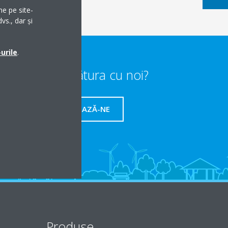
me pe site-
vs., dar și
urile
.
Vrei să iei legătura cu noi?
CONTACTEAZĂ-NE
Produse