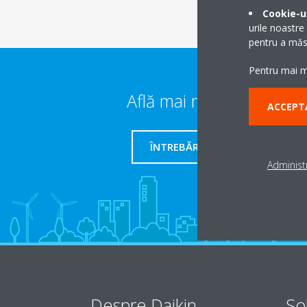
Cookie-ur
urile noastre
pentru a măsu
Pentru mai mu
Află mai multe detalii
ACCEPT
ÎNTREBĂRI FRECVENTE
Administr
Despre Daikin
Sol