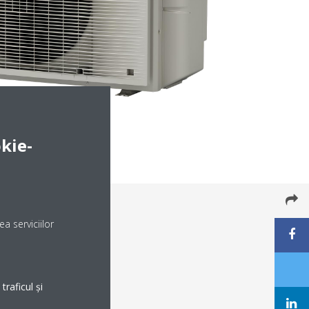
kie-
a serviciilor
raficul și