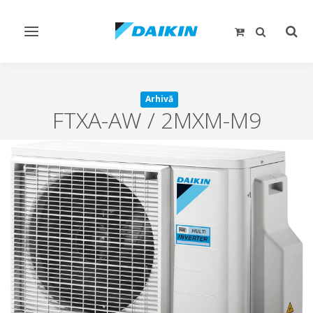
Comutare
Comu
navigare
căut
Arhivă
FTXA-AW / 2MXM-M9