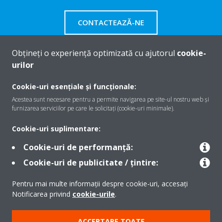
CONTACTEAZĂ-NE
Obțineți o experiență optimizată cu ajutorul
cookie-
urilor
Despre Daikin
Cookie-uri esențiale și funcționale:
Acestea sunt necesare pentru a permite navigarea pe site-ul nostru web și
furnizarea serviciilor pe care le solicitați (cookie-uri minimale).
Soluţii
Cookie-uri suplimentare:
Cookie-uri de performanță:
Contact
Cookie-uri de publicitate / țintire:
Pentru mai multe informații despre cookie-uri, accesați
Produse
Notificarea privind
cookie-urile
.
ACCEPTARE TOATE