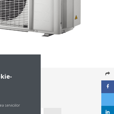
kie-
a serviciilor