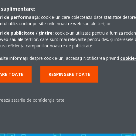
 suplimentare:
ri de performanță:
cookie-uri care colectează date statistice despre t
l utilizatorilor pe site-urile noastre web sau ale terților
i de publicitate / țintire:
cookie-uri utilizate pentru a furniza recla
klist Multi Split_Romanian
 web sau ale terților, care sunt mai relevante pentru dvs. și interesele d
ra eficiența campaniilor noastre de publicitate
lte informații despre cookie-uri, accesați Notificarea privind
cookie-
ARE TOATE
RESPINGERE TOATE
Ai nevoie de suport?
ează setările de confidențialitate
CAUTĂ UN PARTENER