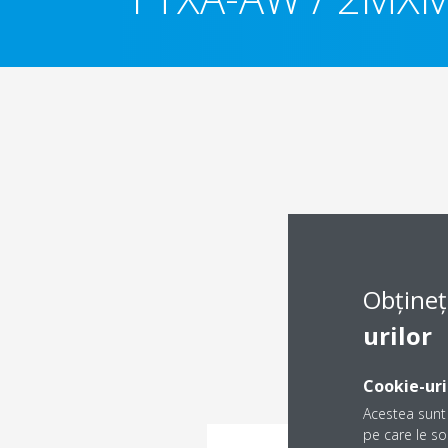
Obțineț
urilor
Cookie-uri
Acestea sunt 
pe care le sol