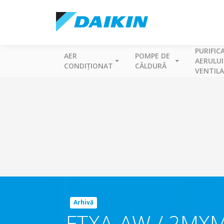
PURIFIC
AER
POMPE DE
AERULUI
CONDIȚIONAT
CĂLDURĂ
VENTILA
Arhivă
FTXA-AW / 2MX