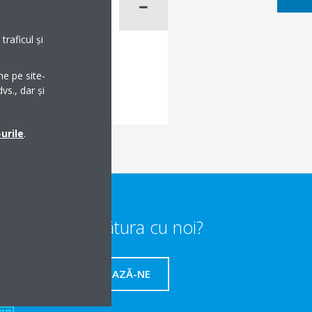
raficul și
me pe site-
vs., dar și
urile
.
Vrei să iei legătura cu noi?
CONTACTEAZĂ-NE