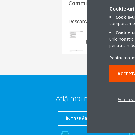
Commissioning Checklist
Cookie-uri
Cookie-u
Descarcă limba
comportamentu
Cookie-ur
Commissioning chec
urile noastre
PDF | 742.13KB
pentru a măsu
Pentru mai mu
ACCEPT
Află mai multe detalii
Administr
ÎNTREBĂRI FRECVENTE