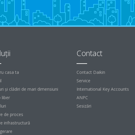
uţii
Contact
ru casa ta
Contact Daikin
l
Service
ri şi clădiri de mari dimensiuni
International Key Accounts
 liber
ANPC
luri
Sesizări
re de proces
re infrastructură
igerare