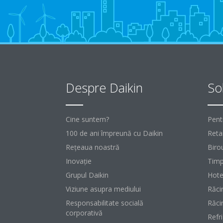
Despre Daikin
Sol
Cine suntem?
Pent
100 de ani împreună cu Daikin
Retai
Reţeaua noastră
Birou
Inovaţie
Timp
Grupul Daikin
Hote
Viziune asupra mediului
Răci
Responsabilitate socială
Răci
corporativă
Refr