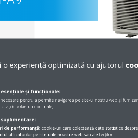
i o experiență optimizată cu ajutorul
coo
 esențiale și funcționale:
necesare pentru a permite navigarea pe site-ul nostru web și furnizare
icitați (cookie-uri minimale).
Documentaţie
 suplimentare:
ri de performanță:
cookie-uri care colectează date statistice despre t
Sorry, we could not find any documents.
l utilizatorilor pe site-urile noastre web sau ale terților