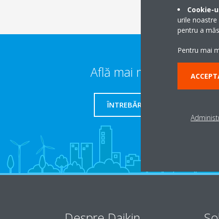
Cookie-ur
urile noastre
pentru a măsu
Pentru mai mu
Află mai multe detalii
ACCEPT
ÎNTREBĂRI FRECVENTE
Administr
Despre Daikin
Sol