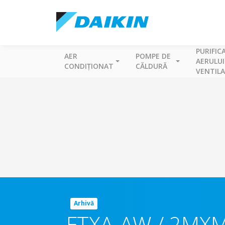
PURIFIC
AER
POMPE DE
AERULUI
CONDIȚIONAT
CĂLDURĂ
VENTILA
Arhivă
FTXA-AW / 2MX