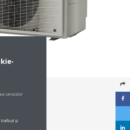
kie-
a serviciilor
raficul și