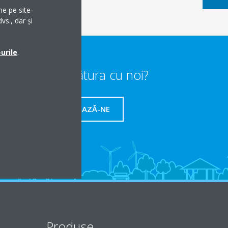
me pe site-
vs., dar și
urile
.
Vrei să iei legătura cu noi?
CONTACTEAZĂ-NE
Produse