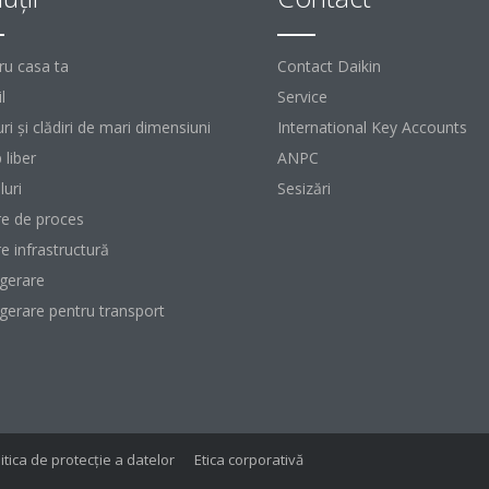
ru casa ta
Contact Daikin
l
Service
ri şi clădiri de mari dimensiuni
International Key Accounts
 liber
ANPC
luri
Sesizări
re de proces
re infrastructură
igerare
igerare pentru transport
itica de protecție a datelor
Etica corporativă