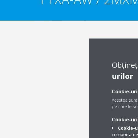
Obțineț
urilor
Cookie-uri
Acestea sunt 
pe care le sol
Cookie-uri
Cookie-u
comportamentu