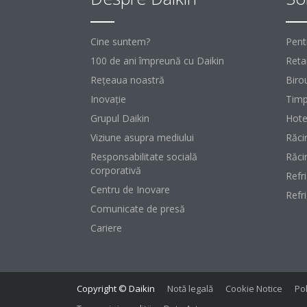
Cine suntem?
Pent
100 de ani împreună cu Daikin
Retai
Reţeaua noastră
Birou
Inovaţie
Timp
Grupul Daikin
Hote
Viziune asupra mediului
Răci
Responsabilitate socială
Răci
corporativă
Refr
Centru de Inovare
Refr
Comunicate de presă
Cariere
Copyright © Daikin
Notă legală
Cookie Notice
Pol