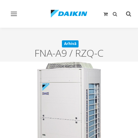
Comutare
Comu
navigare
căut
Arhivă
FNA-A9 / RZQ-C