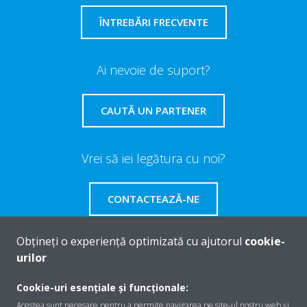
ÎNTREBĂRI FRECVENTE
Ai nevoie de suport?
CAUTĂ UN PARTENER
Vrei să iei legătura cu noi?
CONTACTEAZĂ-NE
Obțineți o experiență optimizată cu ajutorul
cookie-
urilor
Despre Daikin
Cookie-uri esențiale și funcționale:
Acestea sunt necesare pentru a permite navigarea pe site-ul nostru web și