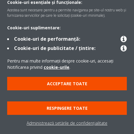
Cookie-uri esențiale și funcționale:
Acestea sunt necesare pentru a permite navigarea pe site-ul nostru web și
furnizarea serviciilor pe care le solicitați (cookie-uri minimale).
Soluţii
Cookie-uri suplimentare:
Cookie-uri de performanță:
Contact
Cookie-uri de publicitate / țintire:
Pentru mai multe informații despre cookie-uri, accesați
Produse
Notificarea privind
cookie-urile
.
ACCEPTARE TOATE
Copyright © Daikin
Notă legală
Cookie Notice
Politica de protecție a datelor
RESPINGERE TOATE
Etica corporativă
Termeni şi condiţii
Data Act
Administrează setările de confidențialitate