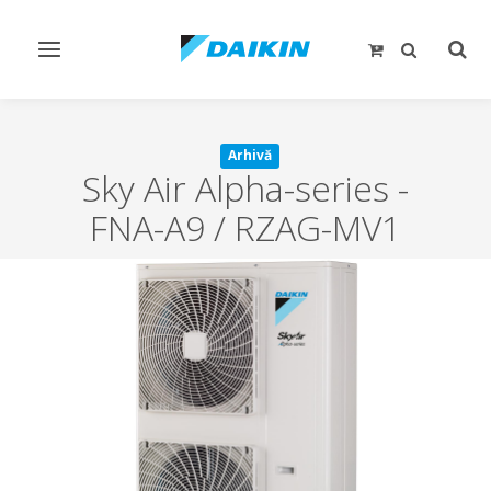
Comutare
Comu
navigare
căut
Arhivă
Sky Air Alpha-series
-
FNA-A9 / RZAG-MV1