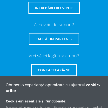
ÎNTREBĂRI FRECVENTE
Ai nevoie de suport?
CAUTĂ UN PARTENER
Vrei să iei legătura cu noi?
CONTACTEAZĂ-NE
Obțineți o experiență optimizată cu ajutorul
cookie-
urilor
Despre Daikin
Cookie-uri esențiale și funcționale:
Acestea sunt necesare pentru a permite navigarea pe site-ul nostru web și