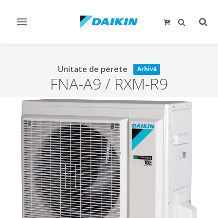
Comutare
Comu
navigare
căut
Unitate de perete
Arhivă
FNA-A9 / RXM-R9