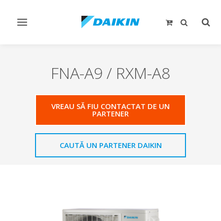
Comutare
Comu
navigare
căut
FNA-A9 / RXM-A8
VREAU SĂ FIU CONTACTAT DE UN
PARTENER
CAUTĂ UN PARTENER DAIKIN