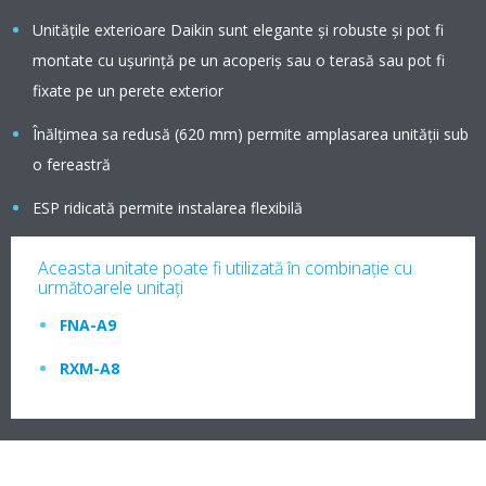
Unităţile exterioare Daikin sunt elegante şi robuste şi pot fi
montate cu uşurinţă pe un acoperiş sau o terasă sau pot fi
fixate pe un perete exterior
Înălţimea sa redusă (620 mm) permite amplasarea unităţii sub
o fereastră
ESP ridicată permite instalarea flexibilă
Aceasta unitate poate fi utilizată în combinaţie cu
următoarele unitaţi
FNA-A9
RXM-A8