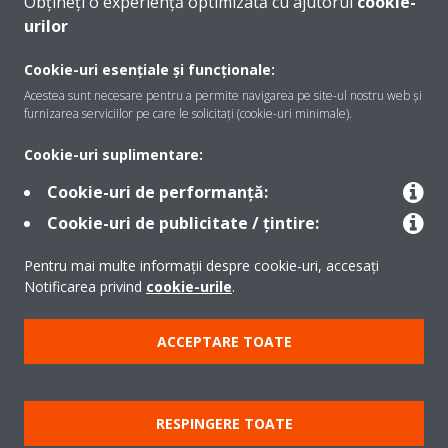
Obțineți o experiență optimizată cu ajutorul
cookie-
urilor
Despre Daikin
Cookie-uri esențiale și funcționale:
Acestea sunt necesare pentru a permite navigarea pe site-ul nostru web și
furnizarea serviciilor pe care le solicitați (cookie-uri minimale).
Soluţii
Cookie-uri suplimentare:
Cookie-uri de performanță:
Contact
Cookie-uri de publicitate / țintire:
Pentru mai multe informații despre cookie-uri, accesați
Produse
Notificarea privind
cookie-urile
.
ACCEPTARE TOATE
Copyright © Daikin
Notă legală
Cookie Notice
Politica de protecție a datelor
RESPINGERE TOATE
Etica corporativă
Termeni şi condiţii
Data Act