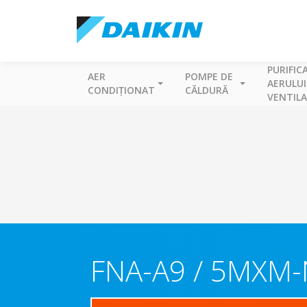
PURIFIC
AER
POMPE DE
AERULUI
CONDIȚIONAT
CĂLDURĂ
VENTILA
FNA-A9 / 5MXM-