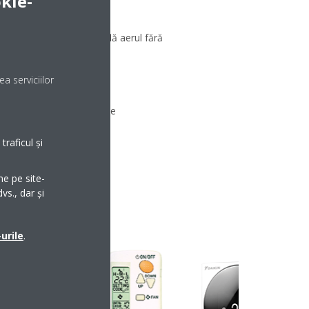
kie-
 ca un ventilator care suflă aerul fără
a serviciilor
 ventilatorului
 numărul dat de viteze ale
raficul și
me pe site-
vs., dar și
urile
.