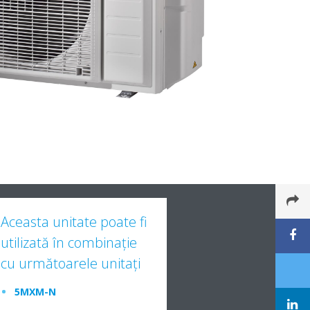
Aceasta unitate poate fi
utilizată în combinaţie
cu următoarele unitaţi
5MXM-N