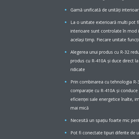
Gamă unificată de unități interioa
La o unitate exterioară multi pot fi
interioare sunt controlate în mod i
acelaşi timp. Fiecare unitate funcţ
Alegerea unui produs cu R-32 red
produs cu R-410A şi duce direct la
ridicate
Prin combinarea cu tehnologia R-3
comparație cu R-410A și conduce l
eficienței sale energetice înalte, 
mai mică
Necesită un spaţiu foarte mic pe
Pot fi conectate tipuri diferite de 