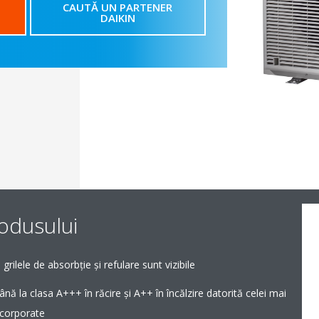
CAUTĂ UN PARTENER
DAIKIN
rodusului
grilele de absorbţie şi refulare sunt vizibile
ână la clasa A+++ în răcire şi A++ în încălzire datorită celei mai
încorporate