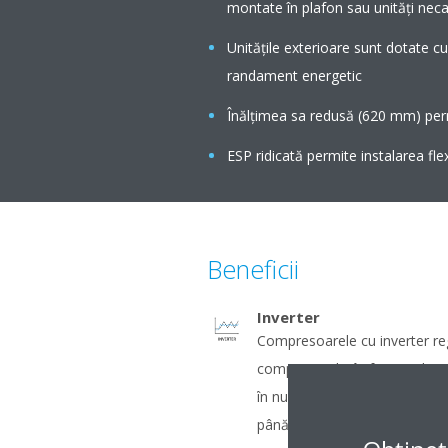
montate în plafon sau unităţi neca
Unităţile exterioare sunt dotate c
randament energetic
Înălţimea sa redusă (620 mm) perm
ESP ridicată permite instalarea flex
Beneficii
Inverter
Compresoarele cu inverter re
compresorului în funcţie de soli
în număr mai redus duc la un
până la 30%) şi la temperaturi