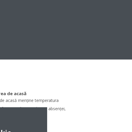
rea de acasă
a de acasă menține temperatura
onfort specificat pe durata absenţei,
ie