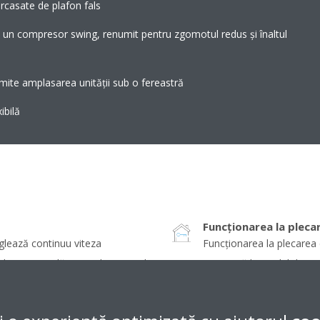
rcasate de plafon fals
u un compresor swing, renumit pentru zgomotul redus şi înaltul
ite amplasarea unităţii sub o fereastră
ibilă
Funcţionarea la pleca
glează continuu viteza
Funcţionarea la plecare
citarea reală. Pornirile şi opririle
interioară la nivelul de c
 consum redus de energie (de
economisind astfel energ
 mai stabile.