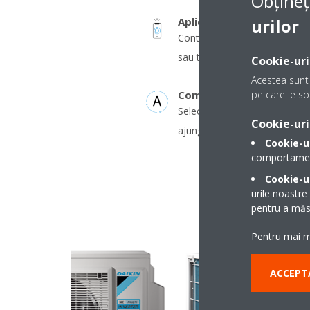
Obțineț
urilor
Aplicație Onecta
Controlați climatul interior d
sau tabletă
Cookie-uri
Acestea sunt 
pe care le sol
Comutarea automată răcir
Selectează automat modul de 
Cookie-uri
ajunge la temperatura setată
Cookie-u
comportamentu
Cookie-ur
urile noastre
pentru a măsu
Pentru mai mu
ACCEPT