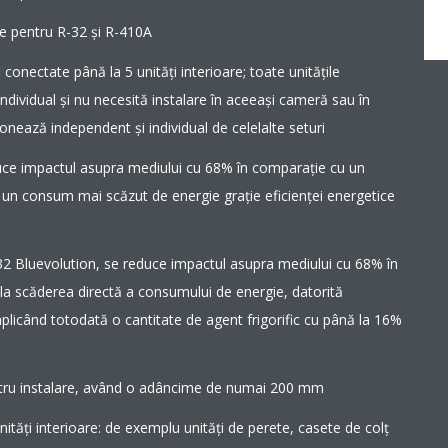
re pentru R-32 și R-410A
 conectate până la 5 unităţi interioare; toate unităţile
ndividual şi nu necesită instalare în aceeaşi cameră sau în
ionează independent şi individual de celelalte seturi
uce impactul asupra mediului cu 68% în comparaţie cu un
 un consum mai scăzut de energie graţie eficienţei energetice
2 Bluevolution, se reduce impactul asupra mediului cu 68% în
a scăderea directă a consumului de energie, datorită
implicând totodată o cantitate de agent frigorific cu până la 16%
ntru instalare, având o adâncime de numai 200 mm
unităţi interioare: de exemplu unităţi de perete, casete de colţ