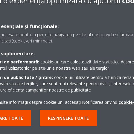
i o experiență optimizată cu ajutorul
coo
Numai ventilatorul
in orice locație, prin smartphone
Unitatea poate fi utilizată
a-l răci sau a-l încălzi.
 esențiale și funcționale:
necesare pentru a permite navigarea pe site-ul nostru web și furnizare
icitați (cookie-uri minimale).
e - încălzire
Treptele de viteză ale
răcire sau de încălzire pentru a
Permit selectarea până la
 suplimentare:
.
ventilatorului.
ri de performanță:
cookie-uri care colectează date statistice despre t
l utilizatorilor pe site-urile noastre web sau ale terților
i de publicitate / țintire:
cookie-uri utilizate pentru a furniza recla
ARATĂ MAI MULTE
 web sau ale terților, care sunt mai relevante pentru dvs. și interesele d
ra eficiența campaniilor noastre de publicitate
lte informații despre cookie-uri, accesați Notificarea privind
cookie-
ARE TOATE
RESPINGERE TOATE