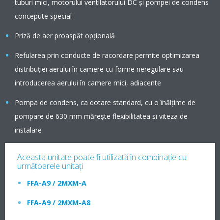
tuburi mici, motorului ventilatorului DC şi pompei de condens
concepute special
Priză de aer proaspăt opţională
Refularea prin conducte de racordare permite optimizarea
distribuţiei aerului în camere cu forme neregulare sau
introducerea aerului în camere mici, adiacente
Pompa de condens, ca dotare standard, cu o înălţime de
pompare de 630 mm măreşte flexibilitatea şi viteza de
instalare
Aceasta unitate poate fi utilizată în combinaţie cu
următoarele unitaţi
FFA-A9 / 2MXM-A
FFA-A9 / 2MXM-A8