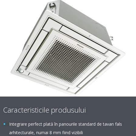
Caracteristicile produsului
Integrare perfect plată în panourile standard de tavan fals
arhitecturale, numai 8 mm fiind vizibili