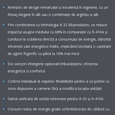
Amestec de design remarcabil şi excelenţă în inginerie, cu un
finisaj elegant în alb sau o combinaţie de argintiu şi alb
Prin combinarea cu tehnologia R-32 Bluevolution, se reduce
impactul asupra mediului cu 68% în comparație cu R-410A și
conduce la scăderea directă a consumului de energie, datorită
eficienței sale energetice înalte, implicând totodată o cantitate
de agent frigorific cu până la 16% mai mică
Doi senzori inteligenţi opţionali îmbunătăţesc eficienţa
energetică şi confortul.
Control individual al clapetei: flexibilitate pentru a se potrivi cu
orice dispunere a camerei fără a modifica locaţia unităţii!
Gamă unificată de unități interioare pentru R-32 și R-410A
Consum redus de energie graţie schimbătorului de căldură cu