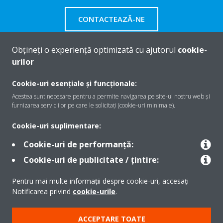
CONTACTEAZĂ-NE
Obțineți o experiență optimizată cu ajutorul
cookie-
urilor
Despre Daikin
Cookie-uri esențiale și funcționale:
Acestea sunt necesare pentru a permite navigarea pe site-ul nostru web și
furnizarea serviciilor pe care le solicitați (cookie-uri minimale).
Soluţii
Cookie-uri suplimentare:
Cookie-uri de performanță:
Contact
Cookie-uri de publicitate / țintire:
Pentru mai multe informații despre cookie-uri, accesați
Produse
Notificarea privind
cookie-urile
.
ACCEPTARE TOATE