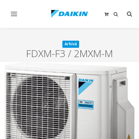
Comutare
Comu
navigare
căut
Arhivă
FDXM-F3 / 2MXM-M