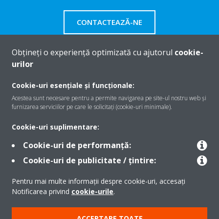
CONTACTEAZĂ-NE
Obțineți o experiență optimizată cu ajutorul
cookie-
urilor
Despre Daikin
Cookie-uri esențiale și funcționale:
Acestea sunt necesare pentru a permite navigarea pe site-ul nostru web și
furnizarea serviciilor pe care le solicitați (cookie-uri minimale).
Soluţii
Cookie-uri suplimentare:
Cookie-uri de performanță:
Contact
Cookie-uri de publicitate / țintire:
Pentru mai multe informații despre cookie-uri, accesați
Produse
Notificarea privind
cookie-urile
.
ACCEPTARE TOATE