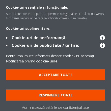
Despre Daikin
Cookie-uri esențiale și funcționale:
Acestea sunt necesare pentru a permite navigarea pe site-ul nostru web și
furnizarea serviciilor pe care le solicitați (cookie-uri minimale).
Soluţii
Cookie-uri suplimentare:
Cookie-uri de performanță:
Contact
Cookie-uri de publicitate / țintire:
Pentru mai multe informații despre cookie-uri, accesați
Produse
Notificarea privind
cookie-urile
.
ACCEPTARE TOATE
Copyright © Daikin
Notă legală
Cookie Notice
Politica de protecție a datelor
RESPINGERE TOATE
Etica corporativă
Termeni şi condiţii
Data Act
Administrează setările de confidențialitate