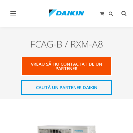
Comutare
Comu
navigare
căut
FCAG-B / RXM-A8
VREAU SĂ FIU CONTACTAT DE UN
PARTENER
CAUTĂ UN PARTENER DAIKIN