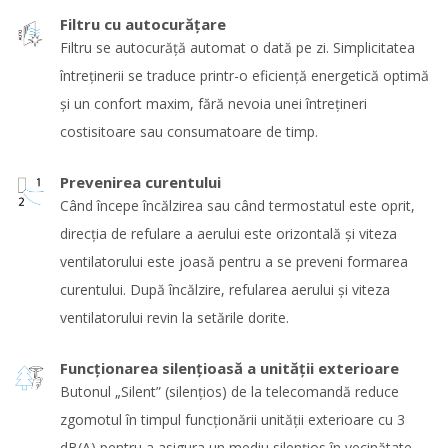
Filtru cu autocurăţare
Filtru se autocurăţă automat o dată pe zi. Simplicitatea
întreţinerii se traduce printr-o eficienţă energetică optimă
şi un confort maxim, fără nevoia unei întreţineri
costisitoare sau consumatoare de timp.
Prevenirea curentului
Când începe încălzirea sau când termostatul este oprit,
direcţia de refulare a aerului este orizontală şi viteza
ventilatorului este joasă pentru a se preveni formarea
curentului. După încălzire, refularea aerului şi viteza
ventilatorului revin la setările dorite.
Funcţionarea silenţioasă a unităţii exterioare
Butonul „Silent” (silenţios) de la telecomandă reduce
zgomotul în timpul funcţionării unităţii exterioare cu 3
dB(A) pentru a asigura un mediu silenţios în vecinătate.