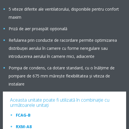
5 viteze diferite ale ventilatorului, disponibile pentru confort
maxim
Priză de aer proaspăt opţională
Refularea prin conducte de racordare permite optimizarea
distribuţiei aerului în camere cu forme neregulare sau
introducerea aerului în camere mici, adiacente
Pompa de condens, ca dotare standard, cu o înălţime de
pompare de 675 mm măreşte flexibilitatea şi viteza de
instalare
Aceasta unitate poate fi utilizată în combinaţie cu
următoarele unitaţi
FCAG-B
RXM-A8