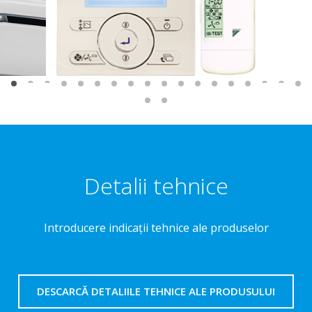
Detalii tehnice
Introducere indicaţii tehnice ale produselor
DESCARCĂ DETALIILE TEHNICE ALE PRODUSULUI